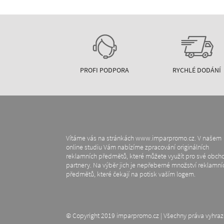
PROFI PODPORA
RYCHLÉ DODÁNÍ
Vítáme vás na stránkách www.imparpromo.cz. V našem
online studiu Vám nabízíme zpracování originálních
reklamních předmětů, které můžete využít pro své obch
partnery. Na výběr jich je nepřeberné množství reklamní
předmětů, které čekají na potisk vaším logem.
© Copyright 2019 imparpromo.cz | Všechny práva vyhra