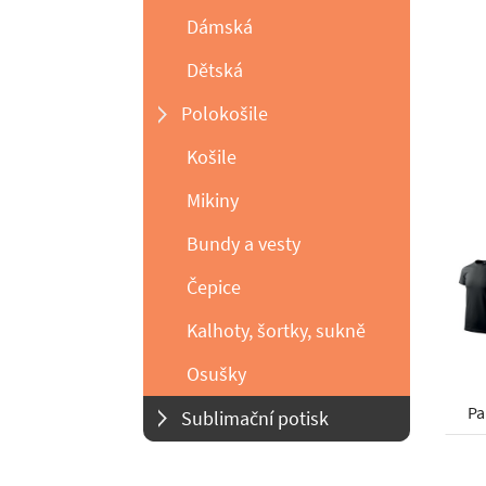
Dámská
Dětská
Polokošile
Košile
Mikiny
Bundy a vesty
Čepice
Kalhoty, šortky, sukně
Osušky
Pa
Sublimační potisk