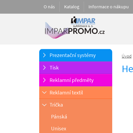
O nás
Katalog
Informace o nákupu
Prezentační systémy
Úvod
He
Tisk
Reklamní předměty
Reklamní textil
Trička
Pánská
Unisex