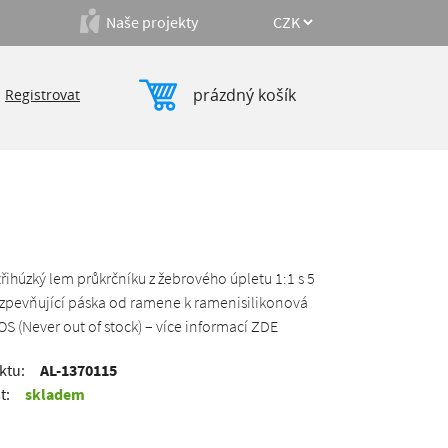
Naše projekty
prázdný košík
|
Registrovat
třihúzký lem průkrčníku z žebrového úpletu 1:1 s 5
zpevňující páska od ramene k ramenisilikonová
 (Never out of stock) – více informací ZDE
ktu:
AL-1370115
t:
skladem