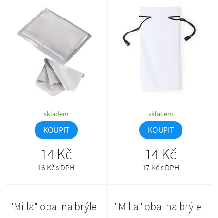
utěrky: 150 x 150 mm.
skladem
skladem
KOUPIT
KOUPIT
14 Kč
14 Kč
16 Kč s DPH
17 Kč s DPH
"Milla" obal na brýle
"Milla" obal na brýle