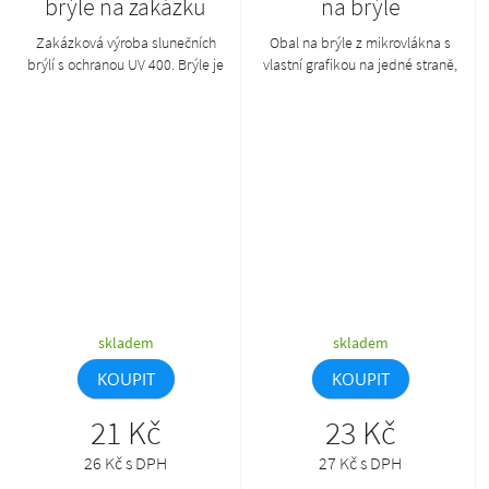
brýle na zakázku
na brýle
Zakázková výroba slunečních
Obal na brýle z mikrovlákna s
brýlí s ochranou UV 400. Brýle je
vlastní grafikou na jedné straně,
možné kombinovat v
170 g/m². Cena zahrnuje
požadovaných barvách obrouček
sublimační potisk, nezahrnuje
a nožiček. Min. mn.: 50 ks.Tento
tiskovou přípravu. Min. mn.: 100
produkt lze objednat pouze
ks.
společně s AP800383-**_A.
skladem
skladem
KOUPIT
KOUPIT
21 Kč
23 Kč
26 Kč s DPH
27 Kč s DPH