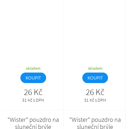
možné kombinovat v
možné kombinovat v
požadovaných barvách obrouček
požadovaných barvách obrouček
a nožiček. Min. mn.: 50 ks.Tento
a nožiček. Min. mn.: 50 ks.Tento
produkt lze objednat pouze
produkt lze objednat pouze
společně s AP800383-**_B.
společně s AP800383-**_B.
skladem
skladem
KOUPIT
KOUPIT
26 Kč
26 Kč
31 Kč s DPH
31 Kč s DPH
"Wister" pouzdro na
"Wister" pouzdro na
sluneční brýle
sluneční brýle