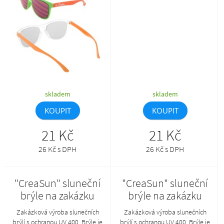
produkt lze objednat pouze
produkt lze objednat pouze
společně s AP800383-**_A.
společně s AP800383-**_A.
skladem
skladem
KOUPIT
KOUPIT
21 Kč
21 Kč
26 Kč s DPH
26 Kč s DPH
"CreaSun" sluneční
"CreaSun" sluneční
brýle na zakázku
brýle na zakázku
Zakázková výroba slunečních
Zakázková výroba slunečních
brýlí s ochranou UV 400. Brýle je
brýlí s ochranou UV 400. Brýle je