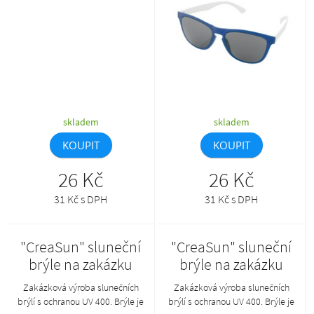
společně s AP800383-**_B.
společně s AP800383-**_B.
skladem
skladem
KOUPIT
KOUPIT
26 Kč
26 Kč
31 Kč s DPH
31 Kč s DPH
"CreaSun" sluneční
"CreaSun" sluneční
brýle na zakázku
brýle na zakázku
Zakázková výroba slunečních
Zakázková výroba slunečních
brýlí s ochranou UV 400. Brýle je
brýlí s ochranou UV 400. Brýle je