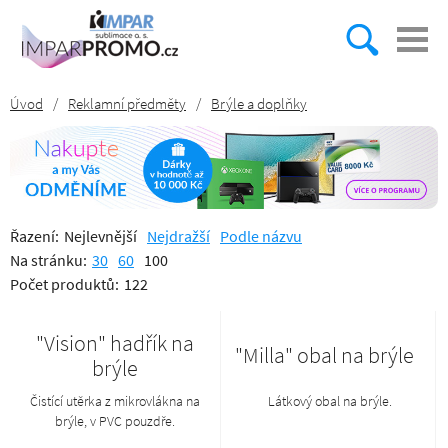
Úvod
/
Reklamní předměty
/
Brýle a doplňky
Řazení:
Nejlevnější
Nejdražší
Podle názvu
Na stránku:
30
60
100
Počet produktů:
122
"Vision" hadřík na
"Milla" obal na brýle
brýle
Čistící utěrka z mikrovlákna na
Látkový obal na brýle.
brýle, v PVC pouzdře.
Mikrovlákno 230 g/m². Rozměry