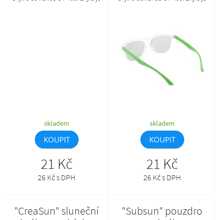
možné kombinovat v
možné kombinovat v
požadovaných barvách obrouček
požadovaných barvách obrouček
a nožiček. Min. mn.: 50 ks.Tento
a nožiček. Min. mn.: 50 ks.Tento
produkt lze objednat pouze
produkt lze objednat pouze
společně s AP800383-**_A.
společně s AP800383-**_A.
skladem
skladem
KOUPIT
KOUPIT
21 Kč
21 Kč
26 Kč s DPH
26 Kč s DPH
"CreaSun" sluneční
"Subsun" pouzdro