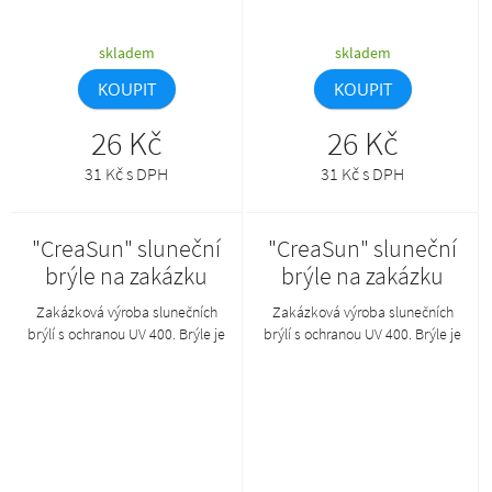
skladem
skladem
KOUPIT
KOUPIT
26 Kč
26 Kč
31 Kč s DPH
31 Kč s DPH
"CreaSun" sluneční
"CreaSun" sluneční
brýle na zakázku
brýle na zakázku
Zakázková výroba slunečních
Zakázková výroba slunečních
brýlí s ochranou UV 400. Brýle je
brýlí s ochranou UV 400. Brýle je
možné kombinovat v
možné kombinovat v
požadovaných barvách obrouček
požadovaných barvách obrouček
a nožiček. Min. mn.: 50 ks.Tento
a nožiček. Min. mn.: 50 ks.Tento
produkt lze objednat pouze
produkt lze objednat pouze
společně s AP800383-**_B.
společně s AP800383-**_B.