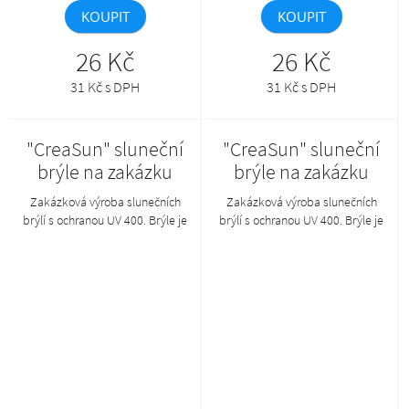
KOUPIT
KOUPIT
26 Kč
26 Kč
31 Kč s DPH
31 Kč s DPH
"CreaSun" sluneční
"CreaSun" sluneční
brýle na zakázku
brýle na zakázku
Zakázková výroba slunečních
Zakázková výroba slunečních
brýlí s ochranou UV 400. Brýle je
brýlí s ochranou UV 400. Brýle je
možné kombinovat v
možné kombinovat v
požadovaných barvách obrouček
požadovaných barvách obrouček
a nožiček. Min. mn.: 50 ks.Tento
a nožiček. Min. mn.: 50 ks.Tento
produkt lze objednat pouze
produkt lze objednat pouze
společně s AP800383-**_B.
společně s AP800383-**_B.