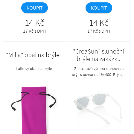
KOUPIT
KOUPIT
14 Kč
14 Kč
17 Kč s DPH
17 Kč s DPH
"CreaSun" sluneční
"Milla" obal na brýle
brýle na zakázku
Látkový obal na brýle.
Zakázková výroba slunečních
brýlí s ochranou UV 400. Brýle je
možné kombinovat v
požadovaných barvách obrouček
a nožiček. Min. mn.: 50 ks.Tento
produkt lze objednat pouze
společně s AP800383-**_A.