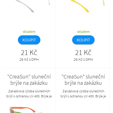
skladem
skladem
KOUPIT
KOUPIT
21 Kč
21 Kč
26 Kč s DPH
26 Kč s DPH
"CreaSun" sluneční
"CreaSun" sluneční
brýle na zakázku
brýle na zakázku
Zakázková výroba slunečních
Zakázková výroba slunečních
brýlí s ochranou UV 400. Brýle je
brýlí s ochranou UV 400. Brýle je
možné kombinovat v
možné kombinovat v
požadovaných barvách obrouček
požadovaných barvách obrouček
a nožiček. Min. mn.: 50 ks.Tento
a nožiček. Min. mn.: 50 ks.Tento