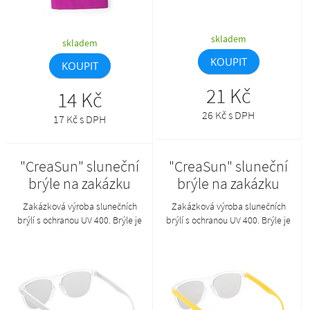
skladem
skladem
KOUPIT
KOUPIT
21 Kč
14 Kč
26 Kč s DPH
17 Kč s DPH
"CreaSun" sluneční
"CreaSun" sluneční
brýle na zakázku
brýle na zakázku
Zakázková výroba slunečních
Zakázková výroba slunečních
brýlí s ochranou UV 400. Brýle je
brýlí s ochranou UV 400. Brýle je
možné kombinovat v
možné kombinovat v
požadovaných barvách obrouček
požadovaných barvách obrouček
a nožiček. Min. mn.: 50 ks.Tento
a nožiček. Min. mn.: 50 ks.Tento
produkt lze objednat pouze
produkt lze objednat pouze
společně s AP800383-**_A.
společně s AP800383-**_A.