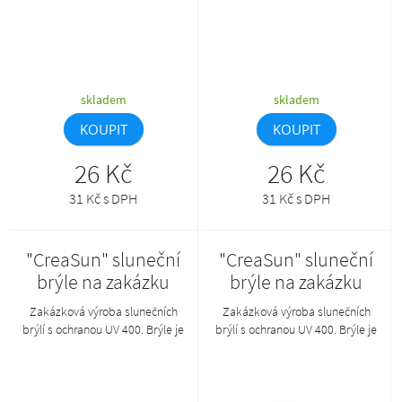
skladem
skladem
KOUPIT
KOUPIT
26 Kč
26 Kč
31 Kč s DPH
31 Kč s DPH
"CreaSun" sluneční
"CreaSun" sluneční
brýle na zakázku
brýle na zakázku
Zakázková výroba slunečních
Zakázková výroba slunečních
brýlí s ochranou UV 400. Brýle je
brýlí s ochranou UV 400. Brýle je
možné kombinovat v
možné kombinovat v
požadovaných barvách obrouček
požadovaných barvách obrouček
a nožiček. Min. mn.: 50 ks.Tento
a nožiček. Min. mn.: 50 ks.Tento
produkt lze objednat pouze
produkt lze objednat pouze