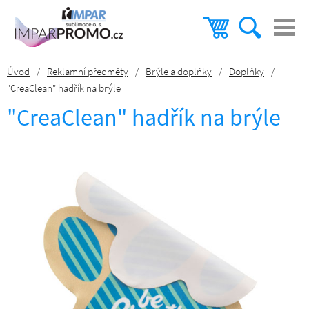
Úvod
/
Reklamní předměty
/
Brýle a doplňky
/
Doplňky
/
"CreaClean" hadřík na brýle
"CreaClean" hadřík na brýle