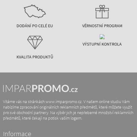
DODÁNÍ PO CELÉ EU
VĚRNOSTNÍ PROGRAM
VÝSTUPNÍ KONTROLA
KVALITA PRODUKTŮ
Vítáme vás na stránkách www.imparpromo.cz. V našem online studiu Vám
nabízíme zpracování originálních reklamních předmětů, které můžete využít
pro své obchodní partnery. Na výběr jich je nepřeberné množství reklamních
předmětů, které čekají na potisk vaším logem.
Informace