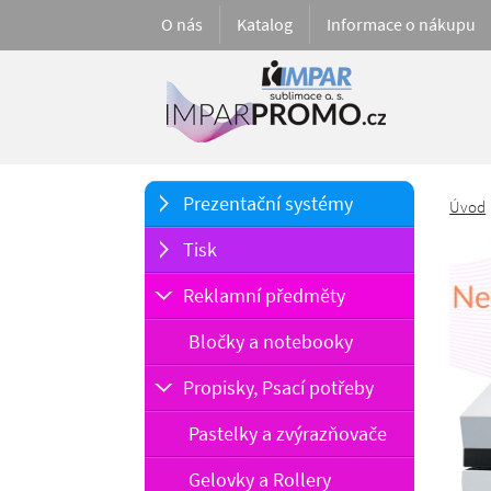
O nás
Katalog
Informace o nákupu
Prezentační systémy
Úvod
Tisk
Reklamní předměty
Bločky a notebooky
Propisky, Psací potřeby
Pastelky a zvýrazňovače
Ne
Gelovky a Rollery