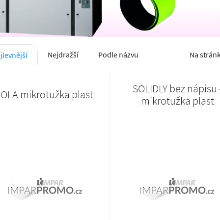
SOLIDLY bez nápisu 
IOLA mikrotužka plast
mikrotužka plast
12 Kč
Skladem
13 Kč
Skladem
VYBRAT
VYBRA
14 Kč s DPH
16 Kč s DPH