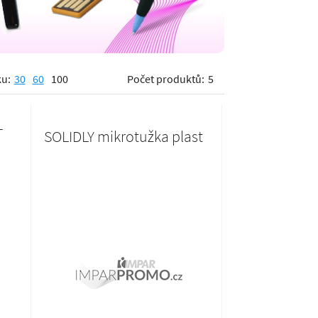
-
SOLIDLY mikrotužka plast
13 Kč
Skladem
T
VYBRAT
16 Kč s DPH