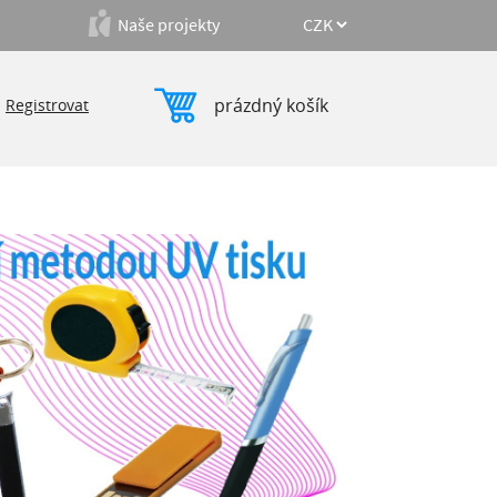
Naše projekty
prázdný košík
|
Registrovat
ku:
30
60
100
Počet produktů:
5