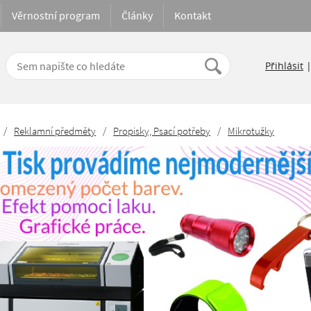
Věrnostní program
Články
Kontakt
Přihlásit
/
Reklamní předměty
/
Propisky, Psací potřeby
/
Mikrotužky
Nejdražší
Podle názvu
Na strán
jlevnější