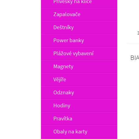
Přívěšky na klíče
BI
Zapalovače
Deštníky
Power banky
Plážové vybavení
Magnety
Vějíře
Odznaky
Hodiny
Pravítka
Obaly na karty