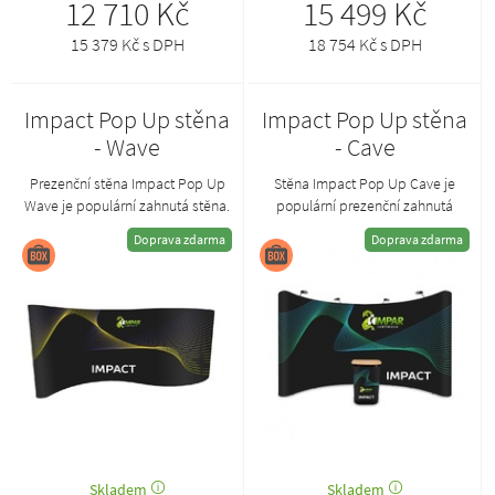
12 710 Kč
15 499 Kč
15 379 Kč s DPH
18 754 Kč s DPH
Impact Pop Up stěna
Impact Pop Up stěna
- Wave
- Cave
Prezenční stěna Impact Pop Up
Stěna Impact Pop Up Cave je
Wave je populární zahnutá stěna.
populární prezenční zahnutá
Základem je zakřivená
stěna. Základem je zakřivená
Doprava zdarma
Doprava zdarma
konstrukce, na níž jsou
konstrukce, na níž jsou
připevněny grafické panely ve
připevněny grafické panely ve
formě pružných pásů.
formě pružných pásů.
Skladem
Skladem