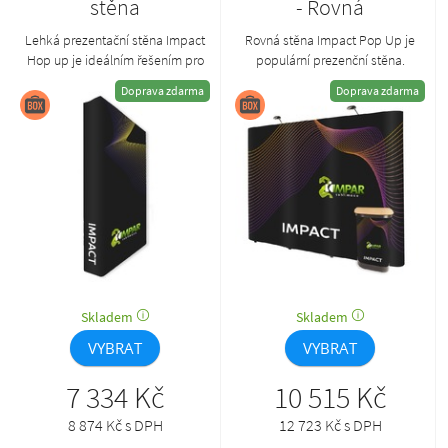
stěna
- Rovná
Lehká prezentační stěna Impact
Rovná stěna Impact Pop Up je
Hop up je ideálním řešením pro
populární prezenční stěna.
vaši prezentaci. Její stylový
Základem je lehká konstrukce, na
Doprava zdarma
Doprava zdarma
design zajišťuje textilní grafika,
níž jsou připevněny grafické
která působí svěžím dojmem.
panely ve formě pružných pásů.
Skladem
Skladem
VYBRAT
VYBRAT
7 334 Kč
10 515 Kč
8 874 Kč s DPH
12 723 Kč s DPH