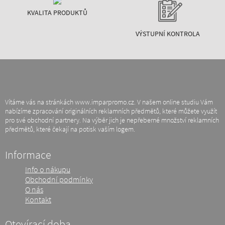
KVALITA PRODUKTŮ
VÝSTUPNÍ KONTROLA
Vítáme vás na stránkách www.imparpromo.cz. V našem online studiu Vám
nabízíme zpracování originálních reklamních předmětů, které můžete využít
pro své obchodní partnery. Na výběr jich je nepřeberné množství reklamních
předmětů, které čekají na potisk vaším logem.
Informace
Info o nákupu
Obchodní podmínky
O nás
Kontakt
Otevírací doba