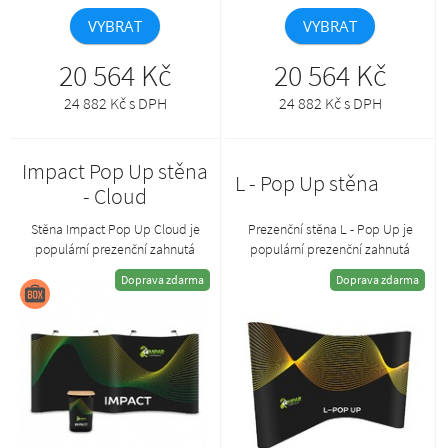
VYBRAT
VYBRAT
20 564 Kč
20 564 Kč
24 882 Kč s DPH
24 882 Kč s DPH
Impact Pop Up stěna
L - Pop Up stěna
- Cloud
Stěna Impact Pop Up Cloud je
Prezenční stěna L - Pop Up je
populární prezenční zahnutá
populární prezenční zahnutá
stěna ve tvaru vlny. Základem je
stěna. Základem je eloxovaný
Doprava zdarma
Doprava zdarma
zakřivená konstrukce, na níž jsou
povrch konstrukce do písmene L,
připevněny grafické panely ve
na níž jsou připevněny grafické
formě pružných pásů.
panely ve formě pružných pásů.