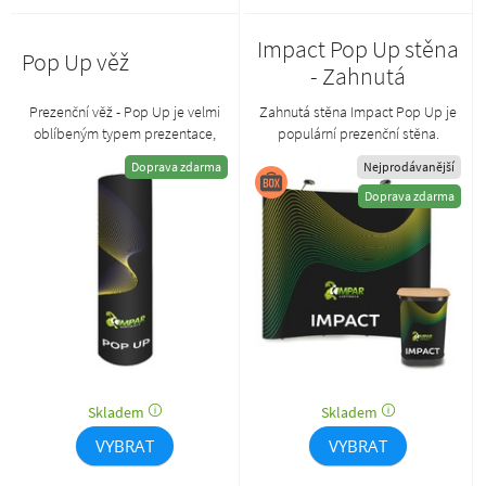
Impact Pop Up stěna
Pop Up věž
- Zahnutá
Prezenční věž - Pop Up je velmi
Zahnutá stěna Impact Pop Up je
oblíbeným typem prezentace,
populární prezenční stěna.
jelikož nabízí maximum plochy
Základem je lehká konstrukce, na
Doprava zdarma
Nejprodávanější
pro vaší reklama s využitím
níž jsou připevněny grafické
Doprava zdarma
minima prostoru.
panely ve formě pružných pásů.
Skladem
Skladem
VYBRAT
VYBRAT