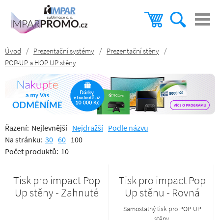
Úvod
/
Prezentační systémy
/
Prezentační stěny
/
POP-UP a HOP UP stěny
Řazení:
Nejlevnější
Nejdražší
Podle názvu
Na stránku:
30
60
100
Počet produktů:
10
Tisk pro impact Pop
Tisk pro impact Pop
Up stěny - Zahnuté
Up stěnu - Rovná
Samostatný tisk pro POP UP
stěny.