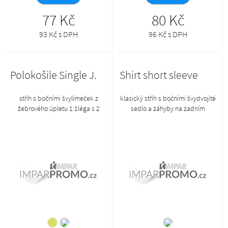
77 Kč
80 Kč
93 Kč s DPH
96 Kč s DPH
Polokošile Single J.
Shirt short sleeve
střih s bočními švylímeček z
klasický střih s bočními švydvojité
žebrového úpletu 1:1léga s 2
sedlo a záhyby na zadním
knoflíčky v barvě materiáluvnitřní
díludvoudílný košilový
průkrčník začištěn páskou z
límecpřední kraje začištěny
vrchového materiáluzpevnění
légounakládaná náprsní
ramenních švů páskousilikonová
kapsaknoflíčky v barvě materiálu
úpravazboží II. jakosti, na zboží II.
(1 náhradní navíc)zboží II. jakosti,
jakosti se nevztahuje reklamace
na zboží II. jakosti se nevztahuje
reklamace