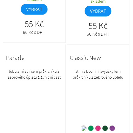
skladem
VYBRAT
VYBRAT
55 Kč
55 Kč
66 Kč s DPH
66 Kč s DPH
Parade
Classic New
tubulární střihlem průkrčníku z
střih s bočními švyúzký lem
žebrového úpletu 1:1vnitřní část
průkrčníku z žebrového úpletu
průkrčníku začištěna páskou z
1:1vnitřní část průkrčníku
vrchového materiáluzpevnění
začištěna páskou z vrchového
ramenních švů páskouodtrhávací
materiáluzpevnění ramenních švů
etiketa
páskou