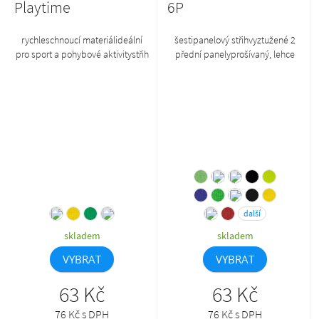
Playtime
6P
rychleschnoucí materiálideální
šestipanelový střihvyztužené 2
pro sport a pohybové aktivitystřih
přední panelyprošívaný, lehce
bez bočníh švůdélka nad
prohnutý kšiltobšité větrací
kolenapasový límec s
otvorypotící páskavelikost
pruženkoumalá vnitřní
nastavitelná mosazným klipem
kapsičkavhodné pro sublimační
potisk (světlé barvy)produkt se již
do budoucna nebude
naskladňovat
další
skladem
skladem
VYBRAT
VYBRAT
63 Kč
63 Kč
76 Kč s DPH
76 Kč s DPH