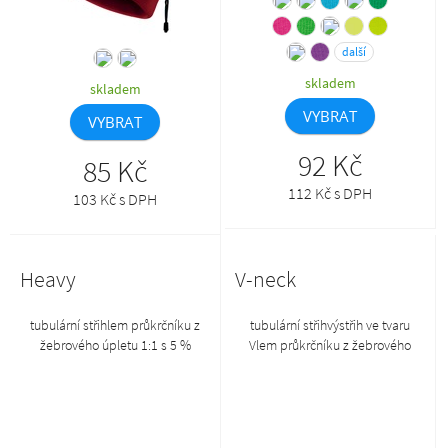
další
skladem
skladem
VYBRAT
VYBRAT
92 Kč
85 Kč
112 Kč s DPH
103 Kč s DPH
Heavy
V-neck
tubulární střihlem průkrčníku z
tubulární střihvýstřih ve tvaru
žebrového úpletu 1:1 s 5 %
Vlem průkrčníku z žebrového
elastanuzpevňující páska od
úpletu 1:1zpevňující páska od
ramene k rameni*NOOS (Never
ramene k rameni
out of stock) – více informací ZDE