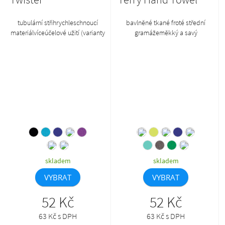
tubulární střihrychleschnoucí
bavlněné tkané froté střední
materiálvíceúčelové užití (varianty
gramážeměkký a savý
zobrazeny na balení)50 × 26 cm
materiáletiketa použitelná jako
závěsné poutkodárkový předmět
vhodný pro výšivku
skladem
skladem
VYBRAT
VYBRAT
52 Kč
52 Kč
63 Kč s DPH
63 Kč s DPH