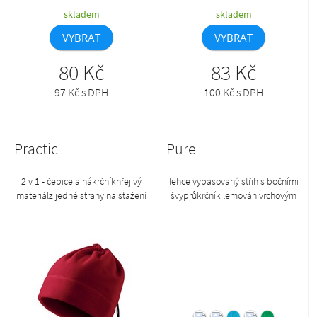
skladem
skladem
VYBRAT
VYBRAT
80 Kč
83 Kč
97 Kč s DPH
100 Kč s DPH
Practic
Pure
2 v 1 - čepice a nákrčníkhřejivý
lehce vypasovaný střih s bočními
materiálz jedné strany na stažení
švyprůkrčník lemován vrchovým
šňůrkou v barvě 01dekorativní
materiálemzpevnění ramenních
prošitíantipillingová úprava z
švů páskourukávy kratší
vnější strany
délkysilikonová
úpravacamouflage barvy najdete
nyní pod komoditou C22*NOOS
(Never out of stock) – více
informací ZDE