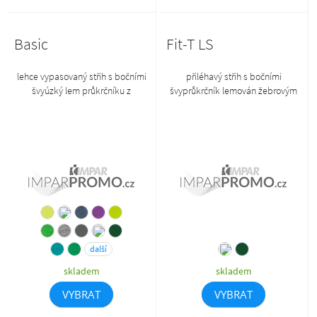
Basic
Fit-T LS
lehce vypasovaný střih s bočními
přiléhavý střih s bočními
švyúzký lem průkrčníku z
švyprůkrčník lemován žebrovým
žebrového úpletu 1:1 s 5 %
úpletem 1:1zpevnění ramenních
elastanuvnitřní část průkrčníku
švů páskoudlouhé rukávyzboží II.
začištěna páskou z vrchového
jakosti, na zboží II. jakosti se
materiáluzpevnění ramenních švů
nevztahuje reklamacebarva 03 se
páskousilikonová úpravazboží II.
již nadále nebude naskladňovat
jakosti, na zboží II. jakosti se
nevztahuje reklamace
další
skladem
skladem
VYBRAT
VYBRAT