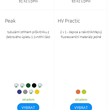
91 Kč s DPH
93 Kč s DPH
Peak
HV Practic
tubulární střihlem průkrčníku z
2 v 1 - čepice a nákrčníkhřejivý
žebrového úpletu 1:1vnitřní část
fluorescenční materiálz jedné
průkrčníku začištěna páskou z
strany na stažení šňůrkou v barvě
vrchového materiáluzpevnění
01antipillingová úprava z vnější
ramenních švů páskouodtrhávací
strany
etiketa
skladem
skladem
VYBRAT
VYBRAT