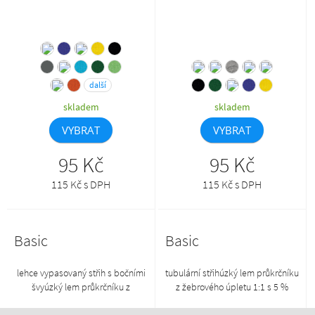
další
skladem
skladem
VYBRAT
VYBRAT
95 Kč
95 Kč
115 Kč s DPH
115 Kč s DPH
Basic
Basic
lehce vypasovaný střih s bočními
tubulární střihúzký lem průkrčníku
švyúzký lem průkrčníku z
z žebrového úpletu 1:1 s 5 %
žebrového úpletu 1:1 s 5 %
elastanuzpevňující páska od