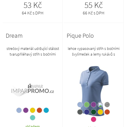
53 Kč
55 Kč
64 Kč s DPH
66 Kč s DPH
Dream
Pique Polo
strečový materiál udržující stálost
lehce vypasovaný střih s bočními
tvarupřiléhavý střih s bočními
švylímeček a lemy rukávů s
švyvýstřih ve tvaru Vprůkrčník
dvojitým reliéfním proužkem z
lemován vrchovým
žebrového úpletu 1:1úzká léga s
materiálemkrátké raglánové
5 knoflíčky v barvě
rukávyzboží II. jakosti, na zboží II.
materiáluvnitřní průkrčník
jakosti se nevztahuje reklamace
začištěn páskou z vrchového
materiáluzpevnění ramenních švů
páskouzboží II. jakosti, na zboží II.
jakosti se nevztahuje reklamace
skladem