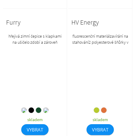
Furry
HV Energy
hřejivá zimní čepice s klapkami
fluorescenční materiálzavírání na
na ušičelo zdobí a zároveň
stahování2 polyesterové šňůrky v
zatepluje umělá
šedé barvěretroreflexní
kožešinazapínání pod bradou
pruhreflexní prvky v dolních
pomocí umělohmotné
rozíchvnitřní kapsa na zip 20 x 23
sponyprodukt se již do budoucna
cmrozměry batohu 45 x 34 cm
nebude naskladňovat
skladem
skladem
VYBRAT
VYBRAT