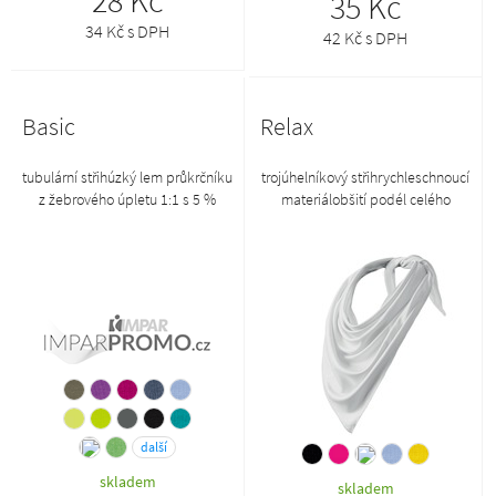
28 Kč
35 Kč
34 Kč s DPH
42 Kč s DPH
Basic
Relax
tubulární střihúzký lem průkrčníku
trojúhelníkový střihrychleschnoucí
z žebrového úpletu 1:1 s 5 %
materiálobšití podél celého
elastanuzpevňující páska od
obvoduvíceúčelové užití65 x 65 x
ramene k ramenisilikonová
92 cm
úpravazboží II. jakosti, na zboží II.
jakosti se nevztahuje reklamace
další
skladem
skladem