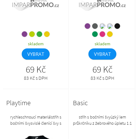
páskouzboží II. jakosti, na zboží II.
jakosti se nevztahuje reklamace
skladem
skladem
VYBRAT
VYBRAT
69 Kč
69 Kč
83 Kč s DPH
83 Kč s DPH
Playtime
Basic
rychleschnoucí materiálstřih s
střih s bočními švyúzký lem
bočními švysvislé členící švy s
průkrčníku z žebrového úpletu 1:1
reflexním proužkemprůkrčník a
s 5 % elastanuvnitřní část
průramky lemovány vrchovým
průkrčníku začištěna páskou z