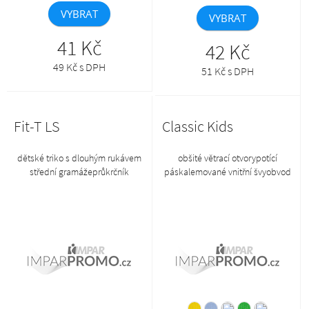
VYBRAT
VYBRAT
41 Kč
42 Kč
49 Kč s DPH
51 Kč s DPH
Fit-T LS
Classic Kids
dětské triko s dlouhým rukávem
obšité větrací otvorypotící
střední gramážeprůkrčník
páskalemované vnitřní švyobvod
lemovaný žebrovým materiálem
56 cmprodukt se již do budoucna
1:1rukáv bez manžetystřih s
nebude naskladňovat
bočními švy12, 63 - zboží II.
jakosti, na zboží II. jakosti se
nevztahuje reklamace