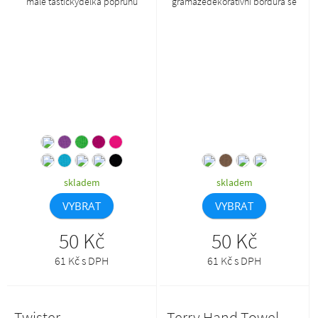
malé taštičkydélka popruhů
gramážedekorativní bordura se
vhodná pro nošení v ruce i přes
saténovou přízíměkký a vysoce
ramenomalá taštička vhodná pro
savý materiáletiketa použitelná
uložení drobnostíokraje lemovány
jako závěsné poutkoluxusní
vrchovým materiálemrozměry
dárkový předmět vhodný pro
tašky 40 x 40 cm, popruhy 50 x
výšivkubordura: 7,5 cmprodukt se
3,5 cm
již do budoucna nebude
naskladňovat
skladem
skladem
VYBRAT
VYBRAT
50 Kč
50 Kč
61 Kč s DPH
61 Kč s DPH
Twister
Terry Hand Towel