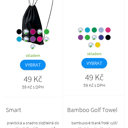
etiketa
skladem
skladem
VYBRAT
VYBRAT
49 Kč
49 Kč
59 Kč s DPH
59 Kč s DPH
Smart
Bamboo Golf Towel
praktická a snadno složitelná do
bambusové tkané froté vyšší