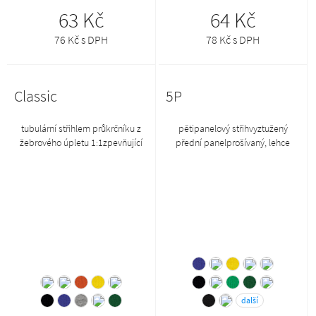
63 Kč
64 Kč
76 Kč s DPH
78 Kč s DPH
Classic
5P
tubulární střihlem průkrčníku z
pětipanelový střihvyztužený
žebrového úpletu 1:1zpevňující
přední panelprošívaný, lehce
páska od ramene k
prohnutý kšiltobšité větrací
rameni*NOOS (Never out of
otvorypotící páskavelikost
stock) – více informací ZDE
nastavitelná mosazným klipem
další