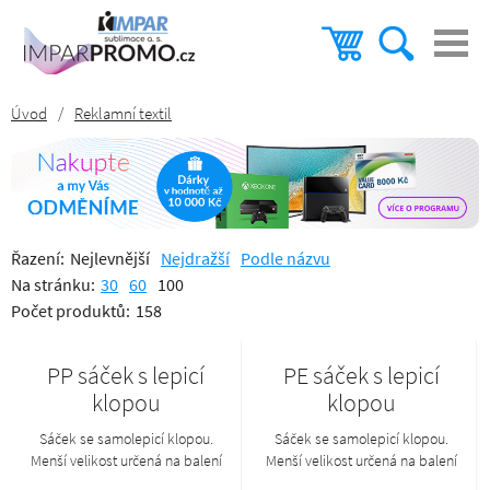
Úvod
/
Reklamní textil
Řazení:
Nejlevnější
Nejdražší
Podle názvu
Na stránku:
30
60
100
Počet produktů:
158
PP sáček s lepicí
PE sáček s lepicí
klopou
klopou
Sáček se samolepicí klopou.
Sáček se samolepicí klopou.
Menší velikost určená na balení
Menší velikost určená na balení
triček a polokošil, větší sáček na
triček a polokošil, větší sáček na