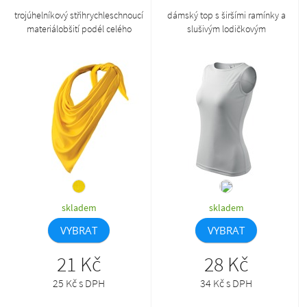
trojúhelníkový střihrychleschnoucí
dámský top s širšími ramínky a
materiálobšití podél celého
slušivým lodičkovým
obvoduvíceúčelové užití65 x 65 x
výstřihemprůkrčník a průramky
92 cmzboží II. jakosti, na zboží II.
začištěny lemem ze základního
jakosti se nevztahuje reklamace
materiálumírně projmutý střih s
bočními švykontrast lícové a
rubové strany materiálu na
sedletvarované sedlo na předním
a zadním díluvhodné pro sport i
celodenní nošeníprodukt se již do
budoucna nebude naskladňovat,
je nahrazen produktem 167
skladem
skladem
VYBRAT
VYBRAT
21 Kč
28 Kč
25 Kč s DPH
34 Kč s DPH