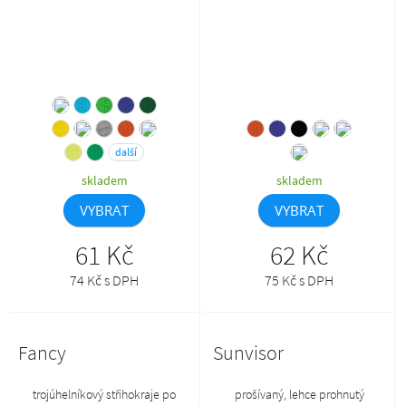
vrchového materiáluzpevnění
nebude naskladňovat
ramenních švů páskou
další
skladem
skladem
VYBRAT
VYBRAT
61 Kč
62 Kč
74 Kč s DPH
75 Kč s DPH
Fancy
Sunvisor
trojúhelníkový střihokraje po
prošívaný, lehce prohnutý