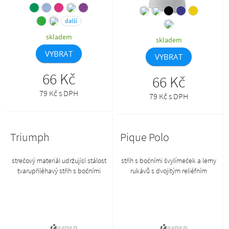
další
skladem
skladem
VYBRAT
VYBRAT
66 Kč
66 Kč
79 Kč s DPH
79 Kč s DPH
Triumph
Pique Polo
strečový materiál udržující stálost
střih s bočními švylímeček a lemy
tvarupřiléhavý střih s bočními
rukávů s dvojitým reliéfním
švyhlubší kulatý výstřihprůkrčník
proužkem z žebrového úpletu
a průramky lemovány vrchovým
1:1léga s 3 knoflíčky v barvě
materiálemširší ramínkazboží II.
materiáluvnitřní průkrčník
jakosti, na zboží II. jakosti se
začištěn páskou z vrchového
nevztahuje reklamace
materiáluzpevnění ramenních švů