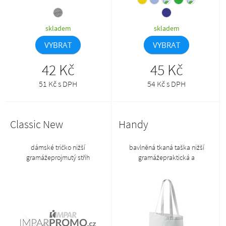
skladem
skladem
VYBRAT
VYBRAT
42 Kč
45 Kč
51 Kč s DPH
54 Kč s DPH
Classic New
Handy
dámské tričko nižší
bavlněná tkaná taška nižší
gramážeprojmutý střih
gramážepraktická a
zvýrazňující dámskou siluetuúzký
skladnádélka popruhů vhodná
lem průkrčníku z žebrového
pro nošení v ruce i přes
úpletuvnitřní část zadního
ramenokřížové prošití popruhů
průkrčníku začištěná
pro vyšší odolnostrozměry tašky
páskouzpevněný ramenní
42 x 38 cm, popruhy 60 x 2,5
ševzboží II. jakosti, na zboží II.
cmzměna názvu produktu - v