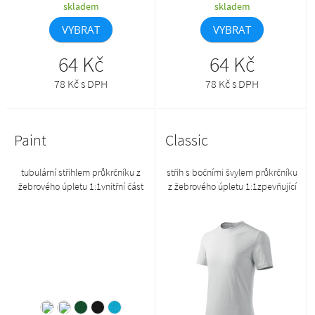
skladem
skladem
VYBRAT
VYBRAT
64 Kč
64 Kč
78 Kč s DPH
78 Kč s DPH
Paint
Classic
tubulární střihlem průkrčníku z
střih s bočními švylem průkrčníku
žebrového úpletu 1:1vnitřní část
z žebrového úpletu 1:1zpevňující
průkrčníku začištěna páskou z
páska od ramene k rameni
vrchového materiáluzpevnění
ramenních švů páskouodtrhávací
etiketa