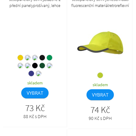
přední panelyprošívaný, lehce
fluorescenční materiálretroreflexní
prohnutý kšilt s konstrastním
páska na kšiltu a
proužkemobšité větrací
zapínánívyztužené 2 přední
otvorypotící páskavelikost
panelyprošívaný, lehce prohnutý
nastavitelná mosazným klipem
kšiltobšité větrací otvorypotící
páskavelikost nastavitelná
suchým zipem
skladem
skladem
VYBRAT
VYBRAT
73 Kč
74 Kč
88 Kč s DPH
90 Kč s DPH