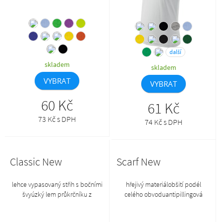
další
skladem
skladem
VYBRAT
VYBRAT
60 Kč
61 Kč
73 Kč s DPH
74 Kč s DPH
Classic New
Scarf New
lehce vypasovaný střih s bočními
hřejivý materiálobšití podél
švyúzký lem průkrčníku z
celého obvoduantipillingová
žebrového úpletu 1:1vnitřní část
úprava z vnější strany155 x 25
průkrčníku začištěna páskou z
cmprodukt se již do budoucna