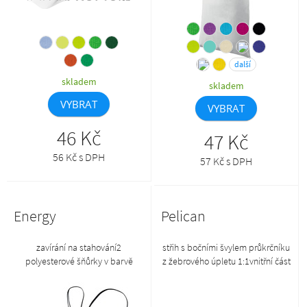
jakosti se nevztahuje reklamace,
rámci jedné zásilky se mohou
odstín může být mimo
objevit produkty s původním i
garantovanou toleranci
novým názvem
další
skladem
skladem
VYBRAT
VYBRAT
46 Kč
47 Kč
56 Kč s DPH
57 Kč s DPH
Energy
Pelican
zavírání na stahování2
střih s bočními švylem průkrčníku
polyesterové šňůrky v barvě
z žebrového úpletu 1:1vnitřní část
01reflexní prvky v dolních
průkrčníku začištěna páskou z
rozíchvnitřní kapsa na zip 20 x 23
vrchového materiáluzpevnění
cmrozměry batohu 45 x 34 cm
ramenních švů páskouodtrhávací