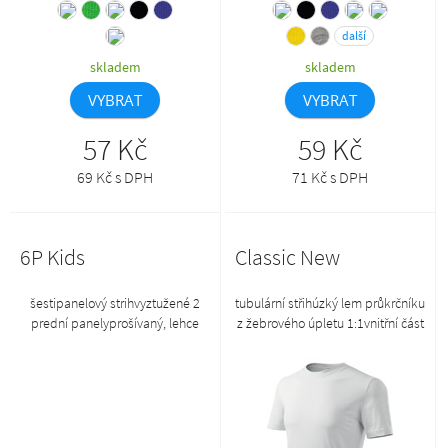
další
skladem
skladem
VYBRAT
VYBRAT
57 Kč
59 Kč
69 Kč s DPH
71 Kč s DPH
6P Kids
Classic New
šestipanelový strihvyztužené 2
tubulární střihúzký lem průkrčníku
prední panelyprošívaný, lehce
z žebrového úpletu 1:1vnitřní část
prohnutý kšiltobšité vetrací
průkrčníku začištěna páskou z
otvorypotící páskavelikost
vrchového materiáluzpevnění
nastavitelná suchým zipem
ramenních švů páskou