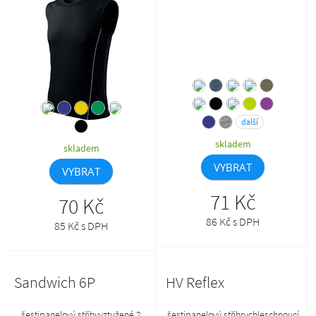
materiálemideální pro sport a
vrchového materiáluzpevnění
pohybové aktivityvhodné pro
ramenních švů páskousilikonová
sublimační potisk (světlé
úprava
barvy)produkt se již do budoucna
nebude naskladňovat, je
nahrazen produktem 820
další
skladem
skladem
VYBRAT
VYBRAT
71 Kč
70 Kč
86 Kč s DPH
85 Kč s DPH
Sandwich 6P
HV Reflex
šestipanelový střihvyztužené 2
šestipanelový střihrychleschnoucí