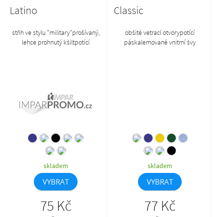
Latino
Classic
střih ve stylu "military"prošívaný,
obšité vetrací otvorypotící
lehce prohnutý kšiltpotící
páskalemované vnitrní švy
páskavelikost nastavitelná
suchým zipemkončící barvy 38,
42 najdete pod komoditou X24 ve
výprodeji
skladem
skladem
VYBRAT
VYBRAT
75 Kč
77 Kč