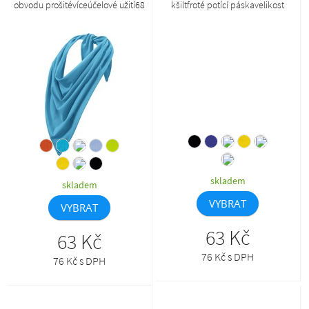
obvodu prošitévíceúčelové užití68
kšiltfroté potící páskavelikost
x 68 x 96 cm
nastavitelná plastovou sponou
skladem
skladem
VYBRAT
VYBRAT
63 Kč
63 Kč
76 Kč s DPH
76 Kč s DPH