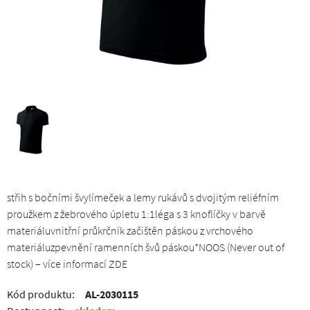
střih s bočními švylímeček a lemy rukávů s dvojitým reliéfním
proužkem z žebrového úpletu 1:1léga s 3 knoflíčky v barvě
materiáluvnitřní průkrčník začištěn páskou z vrchového
materiáluzpevnění ramenních švů páskou*NOOS (Never out of
stock) – více informací ZDE
Kód produktu:
AL-2030115