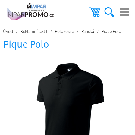
Úvod
/
Reklamní textil
/
Polokošile
/
Pánská
/
Pique Polo
Pique Polo