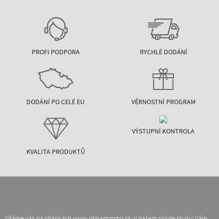
PROFI PODPORA
RYCHLÉ DODÁNÍ
DODÁNÍ PO CELÉ EU
VĚRNOSTNÍ PROGRAM
VÝSTUPNÍ KONTROLA
KVALITA PRODUKTŮ
Vítáme vás na stránkách www.imparpromo.cz. V našem online studiu Vám