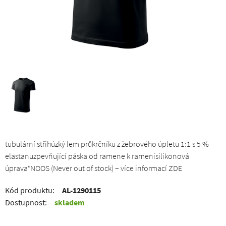
tubulární střihúzký lem průkrčníku z žebrového úpletu 1:1 s 5 %
elastanuzpevňující páska od ramene k ramenisilikonová
úprava*NOOS (Never out of stock) – více informací ZDE
Kód produktu:
AL-1290115
Dostupnost:
skladem