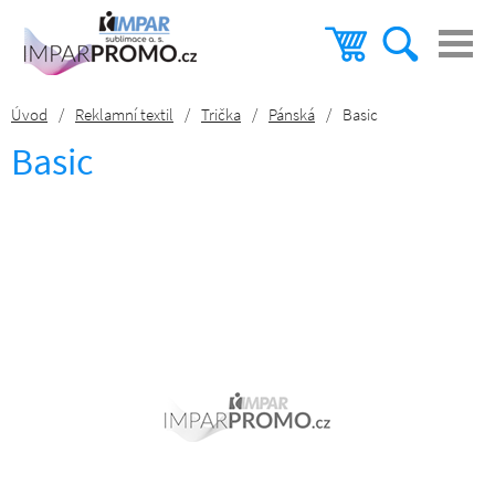
Úvod
/
Reklamní textil
/
Trička
/
Pánská
/
Basic
Basic