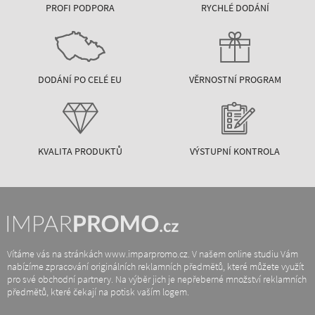
PROFI PODPORA
RYCHLÉ DODÁNÍ
DODÁNÍ PO CELÉ EU
VĚRNOSTNÍ PROGRAM
KVALITA PRODUKTŮ
VÝSTUPNÍ KONTROLA
Vítáme vás na stránkách www.imparpromo.cz. V našem online studiu Vám
nabízíme zpracování originálních reklamních předmětů, které můžete využít
pro své obchodní partnery. Na výběr jich je nepřeberné množství reklamních
předmětů, které čekají na potisk vaším logem.