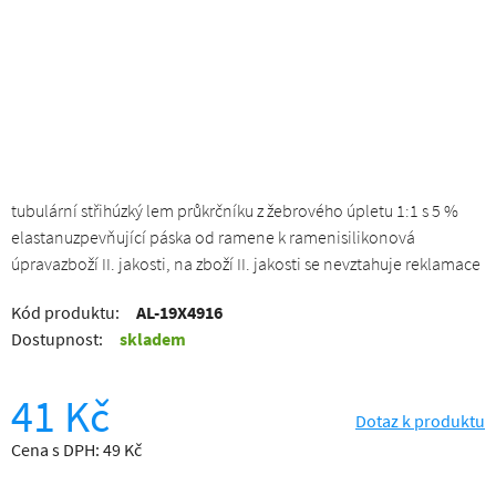
tubulární střihúzký lem průkrčníku z žebrového úpletu 1:1 s 5 %
elastanuzpevňující páska od ramene k ramenisilikonová
úpravazboží II. jakosti, na zboží II. jakosti se nevztahuje reklamace
Kód produktu:
AL-19X4916
Dostupnost:
skladem
41 Kč
Dotaz k produktu
Cena s DPH: 49 Kč