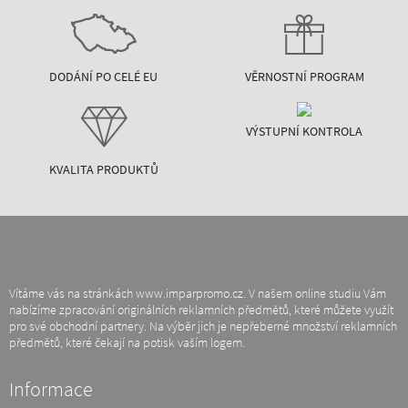
DODÁNÍ PO CELÉ EU
VĚRNOSTNÍ PROGRAM
VÝSTUPNÍ KONTROLA
KVALITA PRODUKTŮ
Vítáme vás na stránkách www.imparpromo.cz. V našem online studiu Vám
nabízíme zpracování originálních reklamních předmětů, které můžete využít
pro své obchodní partnery. Na výběr jich je nepřeberné množství reklamních
předmětů, které čekají na potisk vaším logem.
Informace