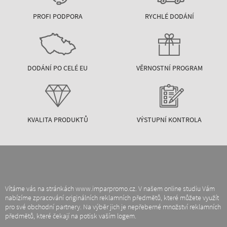
PROFI PODPORA
RYCHLÉ DODÁNÍ
DODÁNÍ PO CELÉ EU
VĚRNOSTNÍ PROGRAM
KVALITA PRODUKTŮ
VÝSTUPNÍ KONTROLA
Vítáme vás na stránkách www.imparpromo.cz. V našem online studiu Vám
nabízíme zpracování originálních reklamních předmětů, které můžete využít
pro své obchodní partnery. Na výběr jich je nepřeberné množství reklamních
předmětů, které čekají na potisk vaším logem.