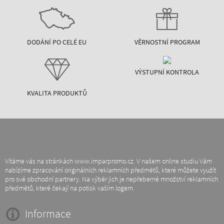
DODÁNÍ PO CELÉ EU
VĚRNOSTNÍ PROGRAM
VÝSTUPNÍ KONTROLA
KVALITA PRODUKTŮ
Vítáme vás na stránkách www.imparpromo.cz. V našem online studiu Vám
nabízíme zpracování originálních reklamních předmětů, které můžete využít
pro své obchodní partnery. Na výběr jich je nepřeberné množství reklamních
předmětů, které čekají na potisk vaším logem.
Informace