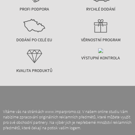
PROFI PODPORA
RYCHLÉ DODÁNÍ
DODÁNÍ PO CELÉ EU
VĚRNOSTNÍ PROGRAM
VÝSTUPNÍ KONTROLA
KVALITA PRODUKTŮ
Vítáme vás na stránkách www.imparpromo.cz. V našem online studiu Vám
nabízíme zpracování originálních reklamních předmětů, které můžete využít
pro své obchodní partnery. Na výběr jich je nepřeberné množství reklamních
předmětů, které čekají na potisk vaším logem.