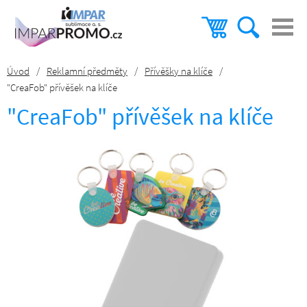
Úvod
/
Reklamní předměty
/
Přívěšky na klíče
/
"CreaFob" přívěšek na klíče
"CreaFob" přívěšek na klíče