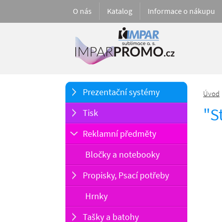
O nás
Katalog
Informace o nákupu
Prezentační systémy
Úvod
"S
Tisk
Reklamní předměty
Bločky a notebooky
Propisky, Psací potřeby
Hrnky
Tašky a batohy