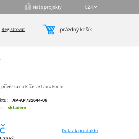
Naše projekty
prázdný košík
|
Registrovat
a
 přívěšku na klíče ve tvaru koule.
ktu:
AP-AP731644-06
t:
skladem
č
Dotaz k produktu
: 39 Kč