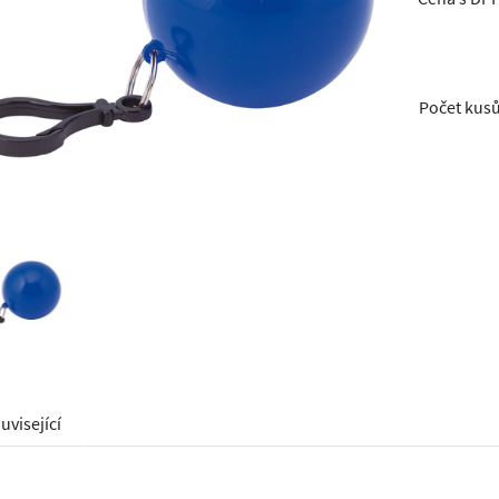
Počet kus
uvisející