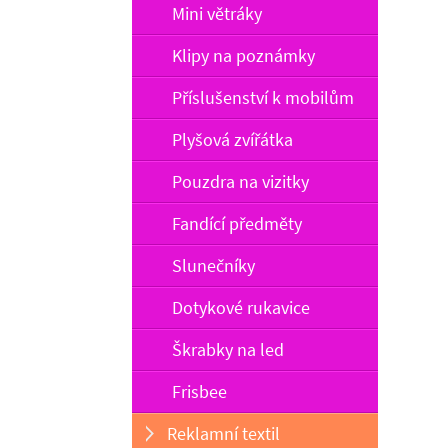
Mini větráky
Klipy na poznámky
Příslušenství k mobilům
Plyšová zvířátka
Pouzdra na vizitky
Fandící předměty
Slunečníky
Dotykové rukavice
Škrabky na led
Frisbee
Reklamní textil