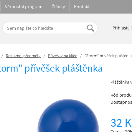
Věrnostní program
Články
Kontakt
Přihlásit
/
Reklamní předměty
/
Přívěšky na klíče
/
"Storm" přívěšek pláštěnk
torm" přívěšek pláštěnka
Pláštěnka v
Kód produ
Dostupnos
32 K
Cena s DPH