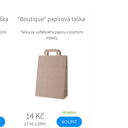
aška
"Boutique" papírová taška
hými
Taška ze sulfátového papíru s plochými
držadly.
skladem
14 Kč
KOUPIT
17 Kč s DPH