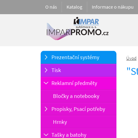
O nás
Katalog
Informace o nákupu
Prezentační systémy
Úvod
"S
Tisk
Reklamní předměty
Bločky a notebooky
Propisky, Psací potřeby
Hrnky
Tašky a batohy