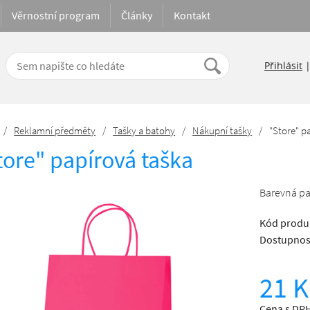
Věrnostní program
Články
Kontakt
Přihlásit
/
Reklamní předměty
/
Tašky a batohy
/
Nákupní tašky
/
"Store" p
tore" papírová taška
Barevná pa
Kód produ
Dostupnos
21 K
Cena s DPH