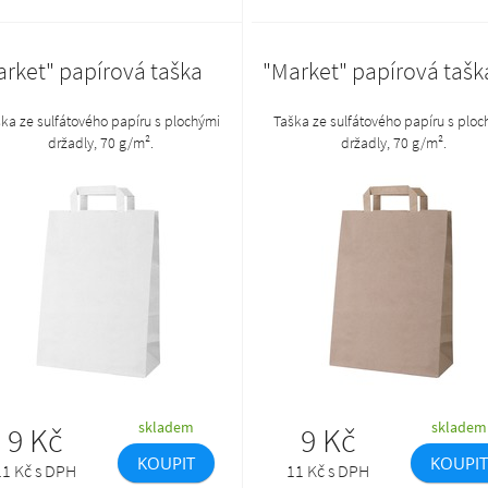
arket" papírová taška
"Market" papírová tašk
ka ze sulfátového papíru s plochými
Taška ze sulfátového papíru s ploc
držadly, 70 g/m².
držadly, 70 g/m².
skladem
skladem
9 Kč
9 Kč
KOUPIT
KOUPIT
11 Kč s DPH
11 Kč s DPH