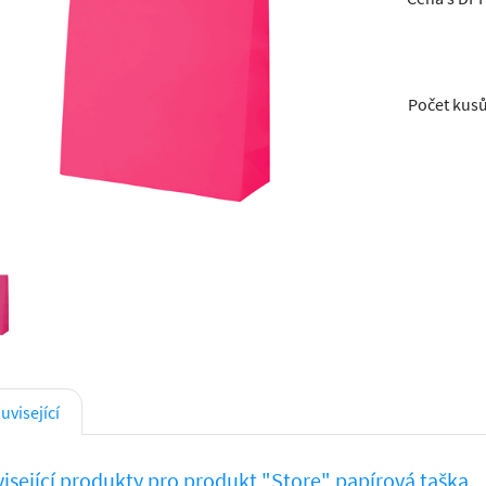
Počet kus
uvisející
isející produkty pro produkt "Store" papírová taška