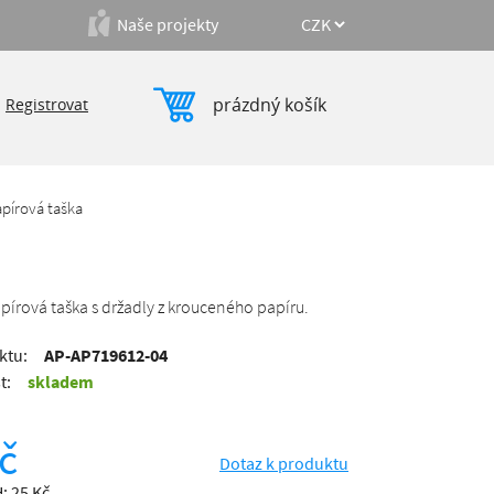
Naše projekty
prázdný košík
|
Registrovat
apírová taška
pírová taška s držadly z krouceného papíru.
ktu:
AP-AP719612-04
t:
skladem
č
Dotaz k produktu
: 25 Kč