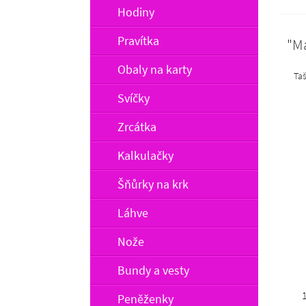
Hodiny
Pravítka
"M
Obaly na karty
Taš
Svíčky
Zrcátka
Kalkulačky
Šňůrky na krk
Láhve
Nože
Bundy a vesty
Peněženky