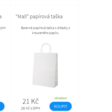
a
"Mall" papírová taška
hými
Barevná papírová taška s držadly z
krouceného papíru.
skladem
21 Kč
KOUPIT
26 Kč s DPH