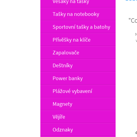
Věšáky na tašky
Tašky na notebooky
"C
Sportovní tašky a batohy
N
Přívěšky na klíče
za
Zapalovače
kont
Deštníky
Power banky
Plážové vybavení
Magnety
Vějíře
Odznaky