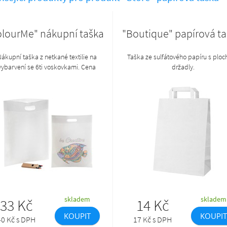
olourMe" nákupní taška
"Boutique" papírová t
ákupní taška z netkané textilie na
Taška ze sulfátového papíru s ploc
vybarvení se 6ti voskovkami. Cena
držadly.
hrnuje tisk 1 barevného loga sítem v
uře, nezahrnuje tiskovou přípravu. Min.
mn.: 100 ks.
skladem
skladem
33 Kč
14 Kč
KOUPIT
KOUPIT
40 Kč s DPH
17 Kč s DPH