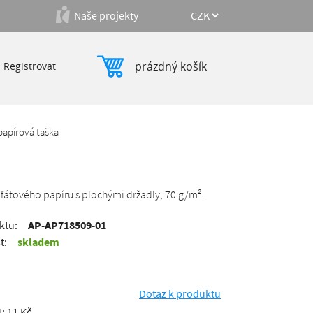
Naše projekty
prázdný košík
|
Registrovat
papírová taška
lfátového papíru s plochými držadly, 70 g/m².
ktu:
AP-AP718509-01
t:
skladem
Dotaz k produktu
: 11 Kč