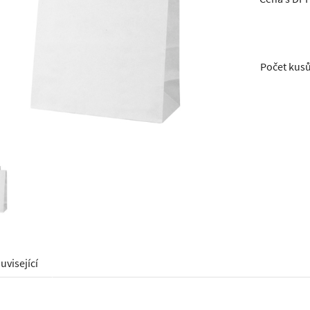
Počet kus
uvisející