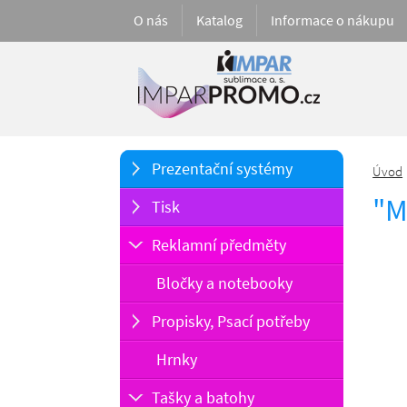
O nás
Katalog
Informace o nákupu
Prezentační systémy
Úvod
"M
Tisk
Reklamní předměty
Bločky a notebooky
Propisky, Psací potřeby
Hrnky
Tašky a batohy