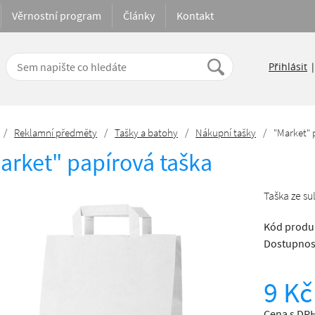
Věrnostní program
Články
Kontakt
Přihlásit
/
Reklamní předměty
/
Tašky a batohy
/
Nákupní tašky
/
"Market" 
arket" papírová taška
Taška ze su
Kód produ
Dostupnos
9 Kč
Cena s DPH