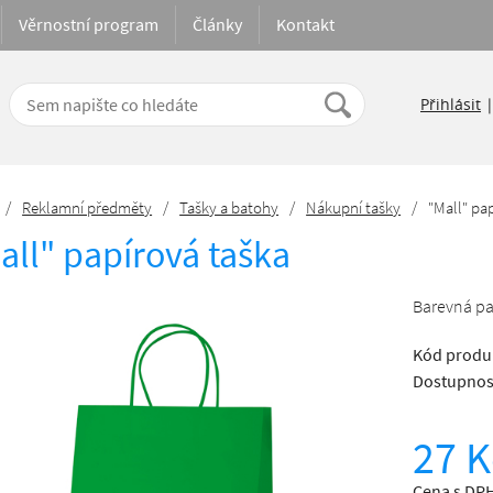
Věrnostní program
Články
Kontakt
Přihlásit
/
Reklamní předměty
/
Tašky a batohy
/
Nákupní tašky
/
"Mall" pa
all" papírová taška
Barevná pa
Kód produ
Dostupnos
27 K
Cena s DPH