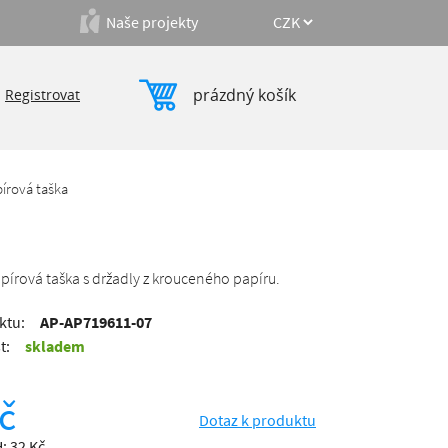
Naše projekty
prázdný košík
|
Registrovat
pírová taška
pírová taška s držadly z krouceného papíru.
ktu:
AP-AP719611-07
t:
skladem
č
Dotaz k produktu
: 32 Kč