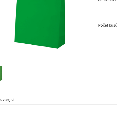
Počet kus
uvisející