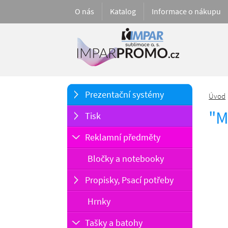
O nás
Katalog
Informace o nákupu
Prezentační systémy
Úvod
"M
Tisk
Reklamní předměty
Bločky a notebooky
Propisky, Psací potřeby
Hrnky
Tašky a batohy