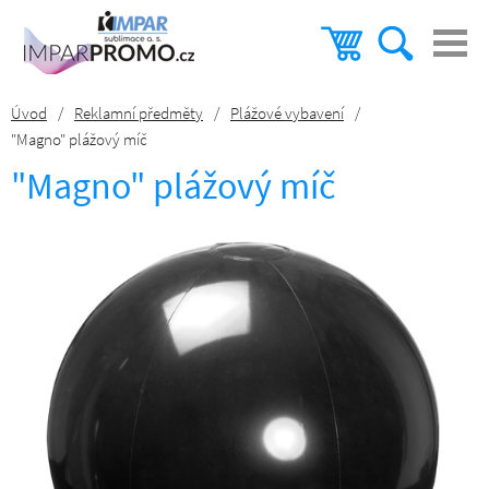
Úvod
/
Reklamní předměty
/
Plážové vybavení
/
"Magno" plážový míč
"Magno" plážový míč