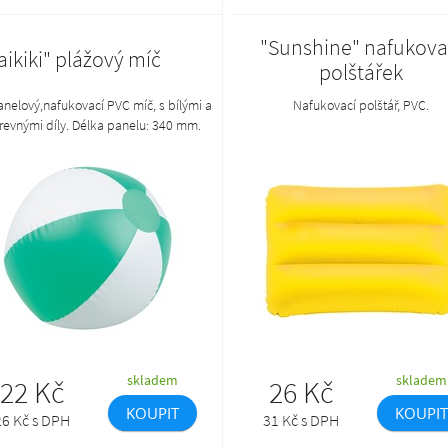
"Sunshine" nafukova
ikiki" plážový míč
polštářek
panelový,nafukovací PVC míč, s bílými a
Nafukovací polštář, PVC.
revnými díly. Délka panelu: 340 mm.
skladem
skladem
22 Kč
26 Kč
KOUPIT
KOUPIT
26 Kč s DPH
31 Kč s DPH