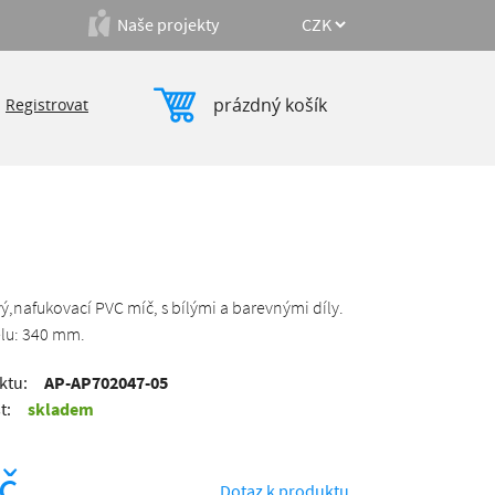
Naše projekty
prázdný košík
|
Registrovat
ý,nafukovací PVC míč, s bílými a barevnými díly.
lu: 340 mm.
ktu:
AP-AP702047-05
t:
skladem
č
Dotaz k produktu