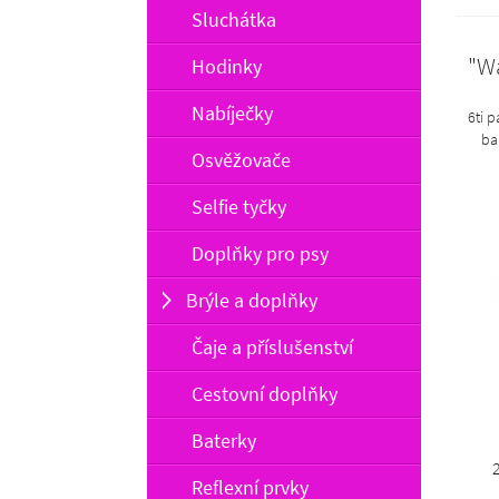
Sluchátka
"Wa
Hodinky
Nabíječky
6ti 
ba
Osvěžovače
Selfie tyčky
Doplňky pro psy
Brýle a doplňky
Čaje a příslušenství
Cestovní doplňky
Baterky
Reflexní prvky