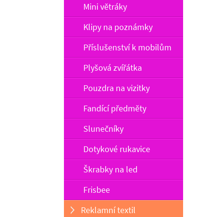
Mini větráky
Klipy na poznámky
Příslušenství k mobilům
Plyšová zvířátka
Pouzdra na vizitky
Fandící předměty
Slunečníky
Dotykové rukavice
Škrabky na led
Frisbee
Reklamní textil