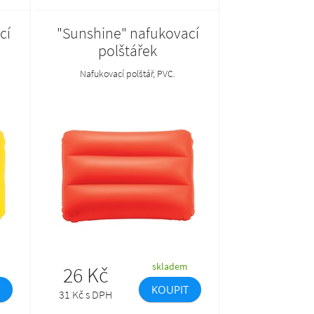
cí
"Sunshine" nafukovací
polštářek
Nafukovací polštář, PVC.
skladem
26 Kč
KOUPIT
31 Kč s DPH