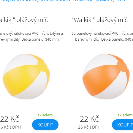
ikiki" plážový míč
"Waikiki" plážový míč
panelový,nafukovací PVC míč, s bílými a
6ti panelový,nafukovací PVC míč, s bí
revnými díly. Délka panelu: 340 mm.
barevnými díly. Délka panelu: 340
skladem
skladem
22 Kč
22 Kč
KOUPIT
KOUPIT
26 Kč s DPH
26 Kč s DPH