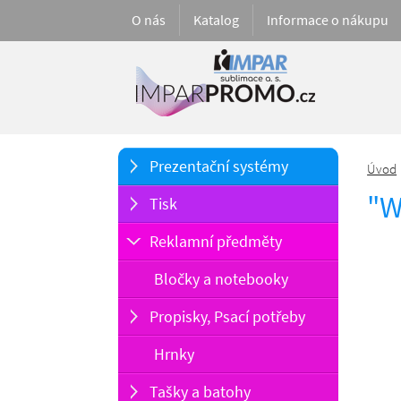
O nás
Katalog
Informace o nákupu
Prezentační systémy
Úvod
"W
Tisk
Reklamní předměty
Bločky a notebooky
Propisky, Psací potřeby
Hrnky
Tašky a batohy