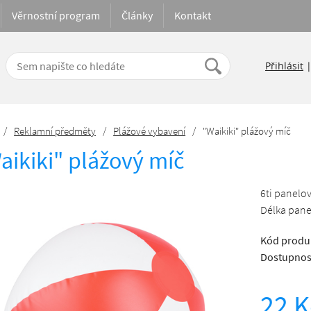
Věrnostní program
Články
Kontakt
Přihlásit
/
Reklamní předměty
/
Plážové vybavení
/
"Waikiki" plážový míč
aikiki" plážový míč
6ti panelov
Délka pane
Kód produ
Dostupnos
22 K