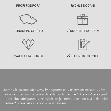
PROFI PODPORA
RYCHLÉ DODÁNÍ
DODÁNÍ PO CELÉ EU
VĚRNOSTNÍ PROGRAM
KVALITA PRODUKTŮ
VÝSTUPNÍ KONTROLA
Vítáme vás na stránkách www.imparpromo.cz. V našem online studiu Vám
nabízíme zpracování originálních reklamních předmětů, které můžete využít
pro své obchodní partnery. Na výběr jich je nepřeberné množství reklamních
předmětů, které čekají na potisk vaším logem.