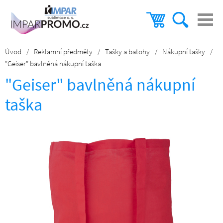
Úvod
/
Reklamní předměty
/
Tašky a batohy
/
Nákupní tašky
/
"Geiser" bavlněná nákupní taška
"Geiser" bavlněná nákupní
taška