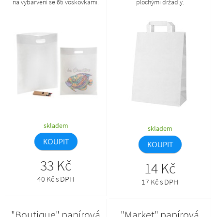
na vybarvení se 6ti voskovkami.
plochými držadly.
Cena zahrnuje tisk 1 barevného
loga sítem v kontuře, nezahrnuje
tiskovou přípravu. Min. mn.: 100
ks.
skladem
skladem
KOUPIT
KOUPIT
33 Kč
14 Kč
40 Kč s DPH
17 Kč s DPH
"Boutique" papírová
"Market" papírová