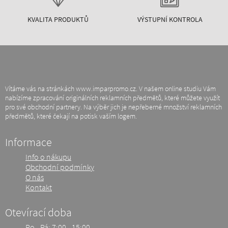
KVALITA PRODUKTŮ
VÝSTUPNÍ KONTROLA
Vítáme vás na stránkách www.imparpromo.cz. V našem online studiu Vám
nabízíme zpracování originálních reklamních předmětů, které můžete využít
pro své obchodní partnery. Na výběr jich je nepřeberné množství reklamních
předmětů, které čekají na potisk vaším logem.
Informace
Info o nákupu
Obchodní podmínky
O nás
Kontakt
Otevírací doba
Po - Pá: 7:00 - 15:00