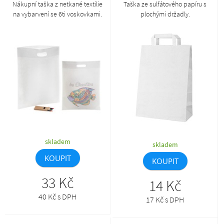
Nákupní taška z netkané textilie
Taška ze sulfátového papíru s
na vybarvení se 6ti voskovkami.
plochými držadly.
Cena zahrnuje tisk 1 barevného
loga sítem v kontuře, nezahrnuje
tiskovou přípravu. Min. mn.: 100
ks.
skladem
skladem
KOUPIT
KOUPIT
33 Kč
14 Kč
40 Kč s DPH
17 Kč s DPH