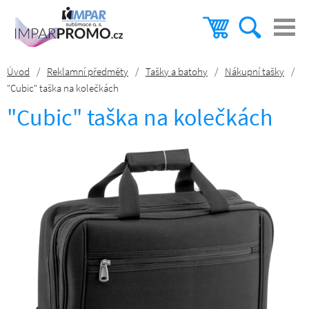
Úvod
/
Reklamní předměty
/
Tašky a batohy
/
Nákupní tašky
/
"Cubic" taška na kolečkách
"Cubic" taška na kolečkách