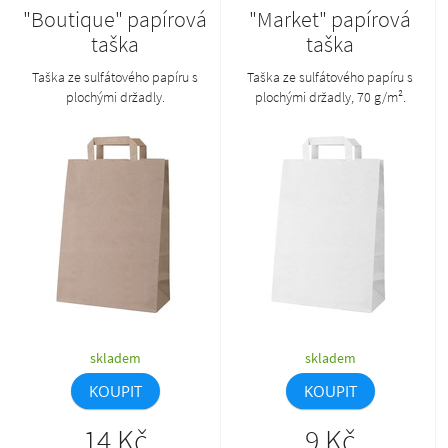
"Boutique" papírová
"Market" papírová
taška
taška
Taška ze sulfátového papíru s
Taška ze sulfátového papíru s
plochými držadly.
plochými držadly, 70 g/m².
skladem
skladem
KOUPIT
KOUPIT
14 Kč
9 Kč