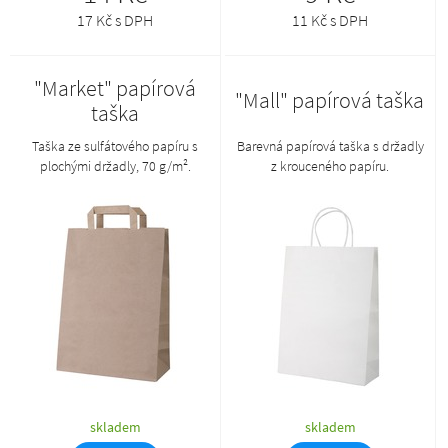
17 Kč s DPH
11 Kč s DPH
"Market" papírová
"Mall" papírová taška
taška
Taška ze sulfátového papíru s
Barevná papírová taška s držadly
plochými držadly, 70 g/m².
z krouceného papíru.
skladem
skladem