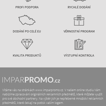
PROFI PODPORA
RYCHLÉ DODÁNÍ
DODÁNÍ PO CELÉ EU
VĚRNOSTNÍ PROGRAM
KVALITA PRODUKTŮ
VÝSTUPNÍ KONTROLA
Vítáme vás na stránkách www.imparpromo.cz. V našem online studiu Vám
nabízíme zpracování originálních reklamních předmětů, které můžete využít
pro své obchodní partnery. Na výběr jich je nepřeberné množství reklamních
předmětů, které čekají na potisk vaším logem.