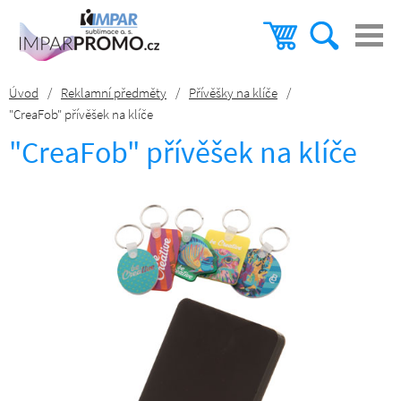
Úvod
/
Reklamní předměty
/
Přívěšky na klíče
/
"CreaFob" přívěšek na klíče
"CreaFob" přívěšek na klíče