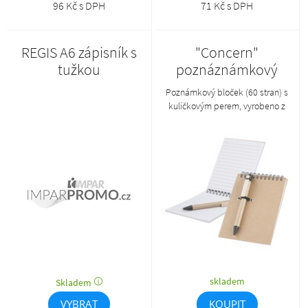
96 Kč s DPH
71 Kč s DPH
REGIS A6 zápisník s
"Concern"
tužkou
poznáznámkový
blok s kuličkovým
Poznámkový bloček (60 stran) s
perem z
kuličkovým perem, vyrobeno z
recyklovaného
recyklovaného papíru.
papíru
skladem
Skladem
VYBRAT
KOUPIT