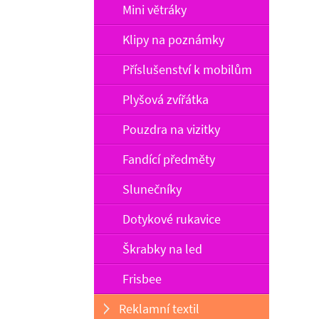
Mini větráky
Klipy na poznámky
Příslušenství k mobilům
Plyšová zvířátka
Pouzdra na vizitky
Fandící předměty
Slunečníky
Dotykové rukavice
Škrabky na led
Frisbee
Reklamní textil