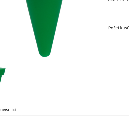
Počet kus
uvisející