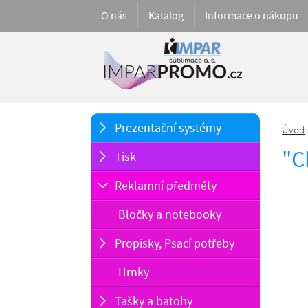
O nás
Katalog
Informace o nákupu
Prezentační systémy
Úvod
"C
Tisk
Reklamní předměty
Bločky a notebooky
Propisky, Psací potřeby
Hrnky
Tašky a batohy