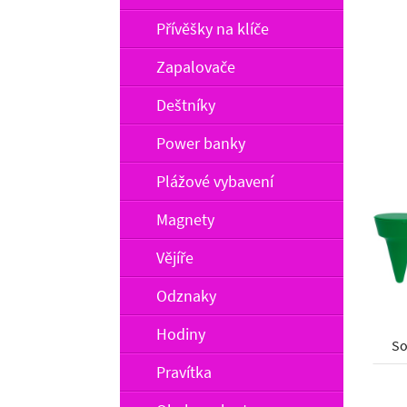
Přívěšky na klíče
Zapalovače
Deštníky
Power banky
Plážové vybavení
Magnety
Vějíře
Odznaky
Hodiny
So
Pravítka