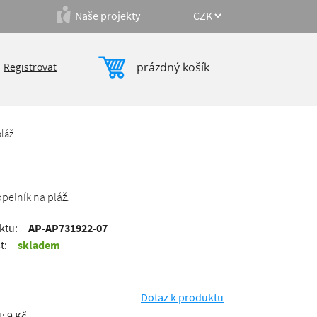
Naše projekty
prázdný košík
|
Registrovat
pláž
pelník na pláž.
ktu:
AP-AP731922-07
t:
skladem
Dotaz k produktu
: 9 Kč