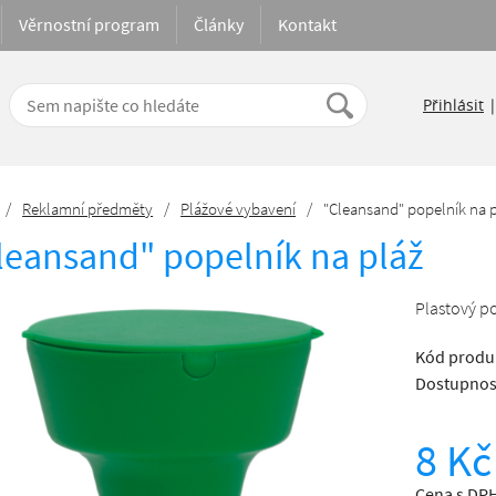
Věrnostní program
Články
Kontakt
Přihlásit
/
Reklamní předměty
/
Plážové vybavení
/
"Cleansand" popelník na 
leansand" popelník na pláž
Plastový po
Kód produ
Dostupnos
8 Kč
Cena s DPH