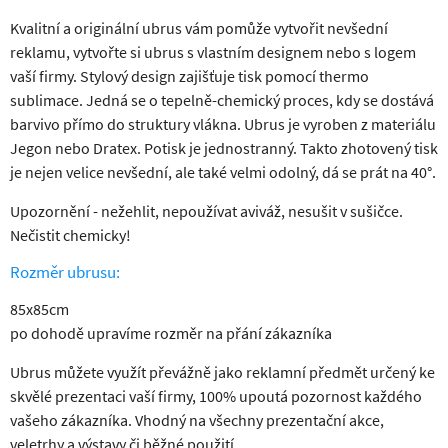
Kvalitní a originální ubrus vám pomůže vytvořit nevšední
reklamu, vytvořte si ubrus s vlastním designem nebo s logem
vaší firmy. Stylový design zajišťuje tisk pomocí thermo
sublimace. Jedná se o tepelně-chemický proces, kdy se dostává
barvivo přímo do struktury vlákna. Ubrus je vyroben z materiálu
Jegon nebo Dratex. Potisk je jednostranný. Takto zhotovený tisk
je nejen velice nevšední, ale také velmi odolný, dá se prát na 40°.
Upozornění - nežehlit, nepoužívat aviváž, nesušit v sušičce.
Nečistit chemicky!
Rozměr ubrusu:
85x85cm
po dohodě upravíme rozměr na přání zákazníka
Ubrus můžete využít převážně jako reklamní předmět určený ke
skvělé prezentaci vaší firmy, 100% upoutá pozornost každého
vašeho zákazníka. Vhodný na všechny prezentační akce,
veletrhy a výstavy či běžné použití.