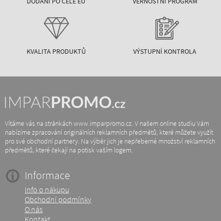
DODÁNÍ PO CELÉ EU
VĚRNOSTNÍ PROGRAM
KVALITA PRODUKTŮ
VÝSTUPNÍ KONTROLA
Vítáme vás na stránkách www.imparpromo.cz. V našem online studiu Vám
nabízíme zpracování originálních reklamních předmětů, které můžete využít
pro své obchodní partnery. Na výběr jich je nepřeberné množství reklamních
předmětů, které čekají na potisk vaším logem.
Informace
Info o nákupu
Obchodní podmínky
O nás
Kontakt