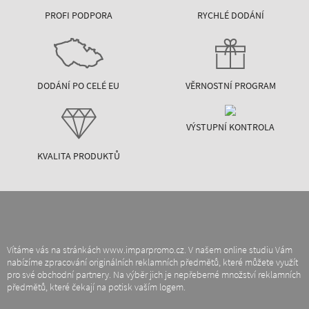
PROFI PODPORA
RYCHLÉ DODÁNÍ
DODÁNÍ PO CELÉ EU
VĚRNOSTNÍ PROGRAM
VÝSTUPNÍ KONTROLA
KVALITA PRODUKTŮ
Vítáme vás na stránkách www.imparpromo.cz. V našem online studiu Vám
nabízíme zpracování originálních reklamních předmětů, které můžete využít
pro své obchodní partnery. Na výběr jich je nepřeberné množství reklamních
předmětů, které čekají na potisk vaším logem.