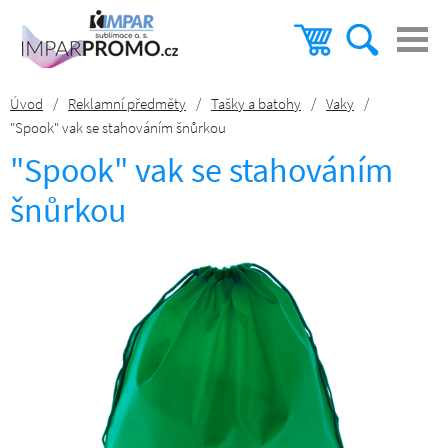
Úvod
/
Reklamní předměty
/
Tašky a batohy
/
Vaky
/
"Spook" vak se stahováním šnůrkou
"Spook" vak se stahováním
šnůrkou