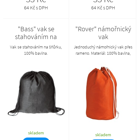
64 Kč s DPH
64 Kč s DPH
"Bass" vak se
"Rover" námořnický
stahováním na
vak
šňůrku
Vak se stahováním na šňůrku,
Jednoduchý námořnický vak přes
100% bavlna.
rameno. Materiál: 100% bavlna,
175 g/m².
skladem
skladem