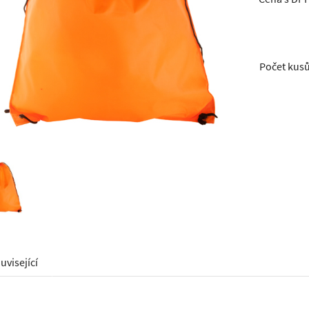
Počet kus
uvisející