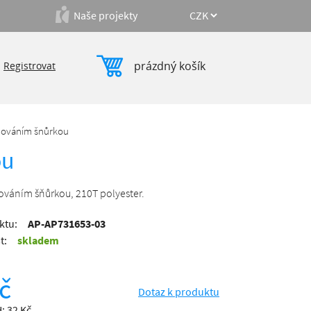
Naše projekty
prázdný košík
|
Registrovat
ahováním šnůrkou
ou
hováním šňůrkou, 210T polyester.
ktu:
AP-AP731653-03
t:
skladem
č
Dotaz k produktu
: 32 Kč