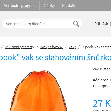
Věrnostní program
Články
Kontakt
Přihlásit
/
Reklamní předměty
/
Tašky a batohy
/
Vaky
/
"Spook" vak se st
pook" vak se stahováním šnůrk
Vak se sta
Kód produ
Dostupnos
27 K
Cena s DPH