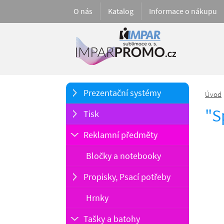
O nás
Katalog
Informace o nákupu
Prezentační systémy
Úvod
"S
Tisk
Reklamní předměty
Bločky a notebooky
Propisky, Psací potřeby
Hrnky
Tašky a batohy