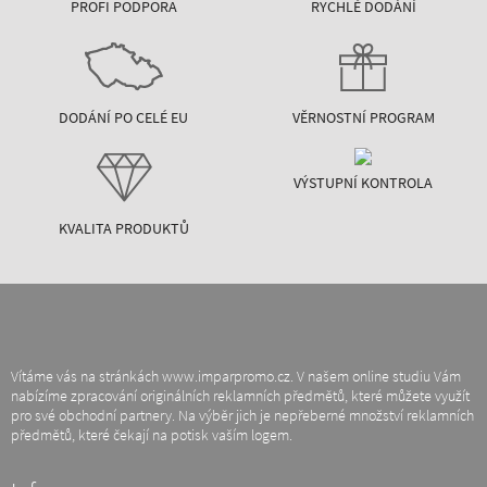
PROFI PODPORA
RYCHLÉ DODÁNÍ
DODÁNÍ PO CELÉ EU
VĚRNOSTNÍ PROGRAM
VÝSTUPNÍ KONTROLA
KVALITA PRODUKTŮ
Vítáme vás na stránkách www.imparpromo.cz. V našem online studiu Vám
nabízíme zpracování originálních reklamních předmětů, které můžete využít
pro své obchodní partnery. Na výběr jich je nepřeberné množství reklamních
předmětů, které čekají na potisk vaším logem.