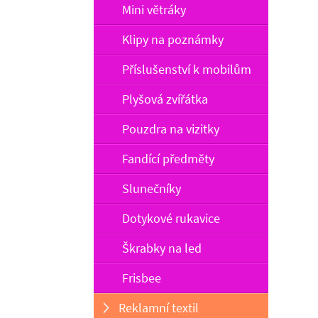
Mini větráky
Klipy na poznámky
Příslušenství k mobilům
Plyšová zvířátka
Pouzdra na vizitky
Fandící předměty
Slunečníky
Dotykové rukavice
Škrabky na led
Frisbee
Reklamní textil