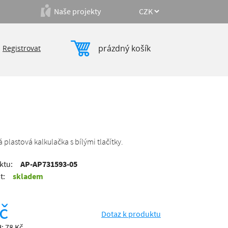
Naše projekty
prázdný košík
|
Registrovat
plastová kalkulačka s bílými tlačítky.
ktu:
AP-AP731593-05
t:
skladem
č
Dotaz k produktu
: 78 Kč