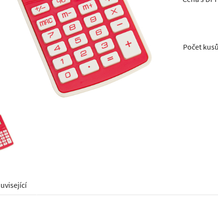
Počet kus
uvisející