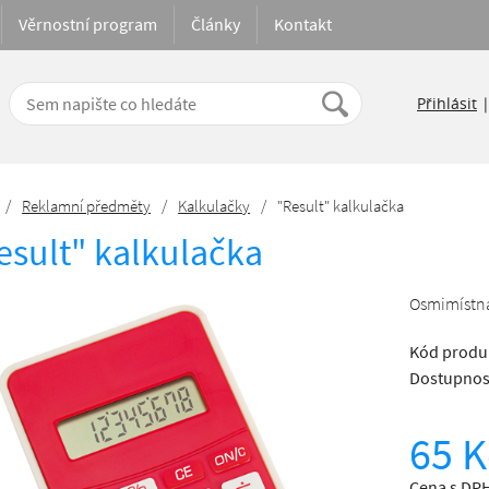
Věrnostní program
Články
Kontakt
Přihlásit
/
Reklamní předměty
/
Kalkulačky
/
"Result" kalkulačka
esult" kalkulačka
Osmimístná 
Kód produ
Dostupnos
65 K
Cena s DPH