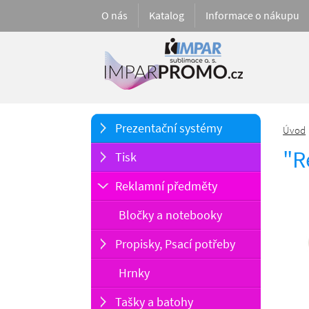
O nás
Katalog
Informace o nákupu
Prezentační systémy
Úvod
"R
Tisk
Reklamní předměty
Bločky a notebooky
Propisky, Psací potřeby
Hrnky
Tašky a batohy