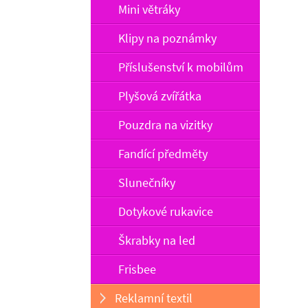
Mini větráky
Klipy na poznámky
Příslušenství k mobilům
Plyšová zvířátka
Pouzdra na vizitky
Fandící předměty
Slunečníky
Dotykové rukavice
Škrabky na led
Frisbee
Reklamní textil