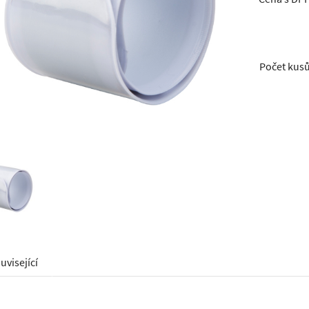
Počet kus
uvisející