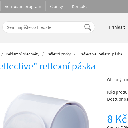
Věrnostní program
Články
Kontakt
Přihlásit
/
Reklamní předměty
/
Reflexní prvky
/
"Reflective" reflexní páska
eflective" reflexní páska
Ohebný a na
Kód produ
Dostupnos
8 Kč
Cena s DPH