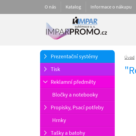
O nás
Katalog
Informace o nákupu
Prezentační systémy
Úvod
"R
Tisk
Reklamní předměty
Bločky a notebooky
Propisky, Psací potřeby
Hrnky
Tašky a batohy