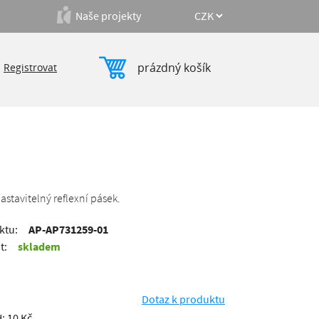
Naše projekty
prázdný košík
|
Registrovat
stavitelný reflexní pásek.
ktu:
AP-AP731259-01
t:
skladem
Dotaz k produktu
: 10 Kč