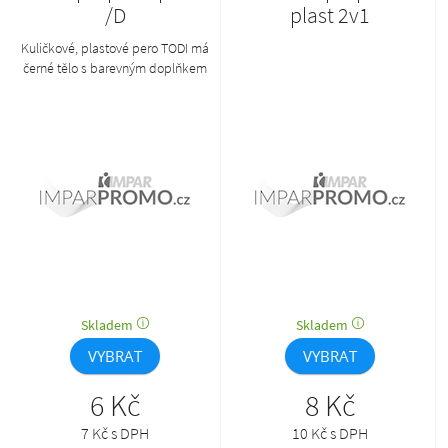
/D
plast 2v1
Kuličkové, plastové pero TODI má
černé tělo s barevným doplňkem
pod klipem a stříbrnou špičkou.
Náplň - velkoobsahová, modrá.
Skladem
Skladem
VYBRAT
VYBRAT
6 Kč
8 Kč
7 Kč s DPH
10 Kč s DPH