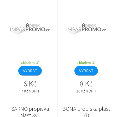
pod klipem a stříbrnou špičkou.
Náplň - velkoobsahová, modrá.
Skladem
Skladem
VYBRAT
VYBRAT
6 Kč
8 Kč
7 Kč s DPH
10 Kč s DPH
SARNO propiska
BONA propiska plast
plast 3v1
/D