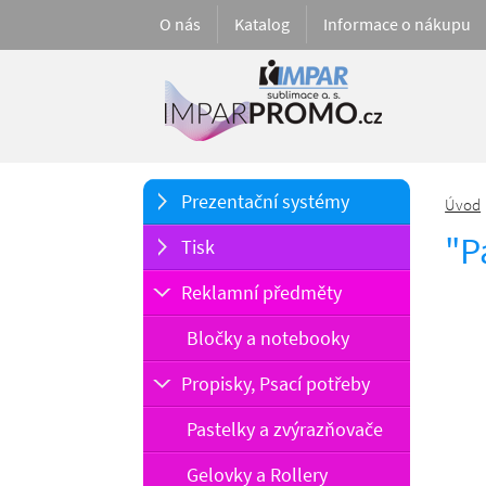
O nás
Katalog
Informace o nákupu
Prezentační systémy
Úvod
"P
Tisk
Reklamní předměty
Bločky a notebooky
Propisky, Psací potřeby
Pastelky a zvýrazňovače
Gelovky a Rollery