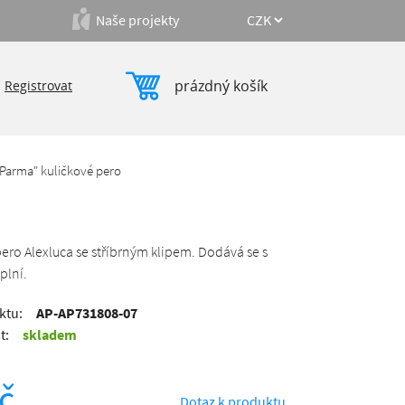
Naše projekty
prázdný košík
|
Registrovat
"Parma" kuličkové pero
ero Alexluca se stříbrným klipem. Dodává se s
plní.
ktu:
AP-AP731808-07
t:
skladem
č
Dotaz k produktu