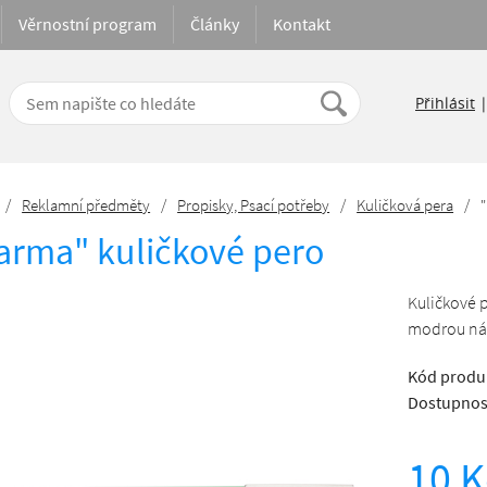
Věrnostní program
Články
Kontakt
Přihlásit
/
Reklamní předměty
/
Propisky, Psací potřeby
/
Kuličková pera
/
arma" kuličkové pero
Kuličkové p
modrou ná
Kód produ
Dostupnos
10 K