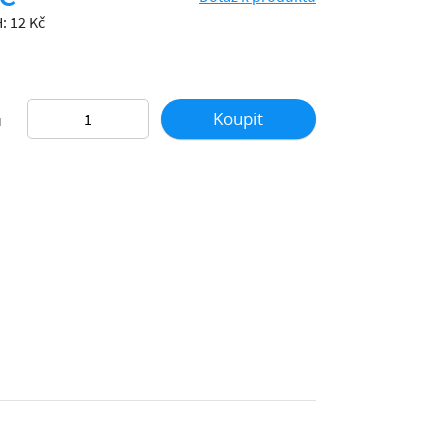
: 12 Kč
Koupit
ů