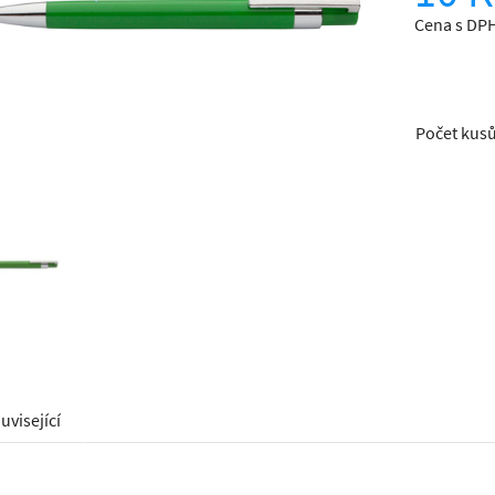
Cena s DPH
Počet kus
uvisející