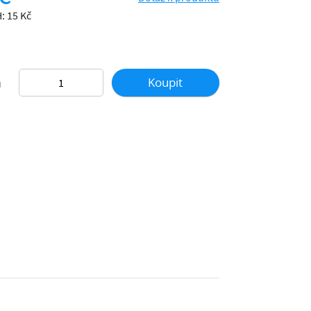
: 15 Kč
Koupit
ů