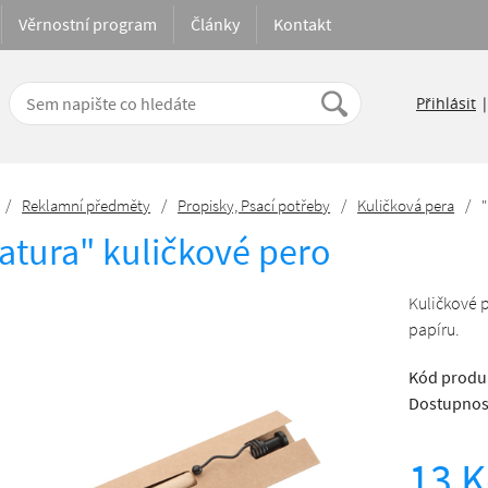
Věrnostní program
Články
Kontakt
Přihlásit
/
Reklamní předměty
/
Propisky, Psací potřeby
/
Kuličková pera
/
atura" kuličkové pero
Kuličkové 
papíru.
Kód produ
Dostupnos
13 K