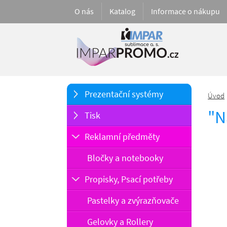
O nás
Katalog
Informace o nákupu
Prezentační systémy
Úvod
"N
Tisk
Reklamní předměty
Bločky a notebooky
Propisky, Psací potřeby
Pastelky a zvýrazňovače
Gelovky a Rollery