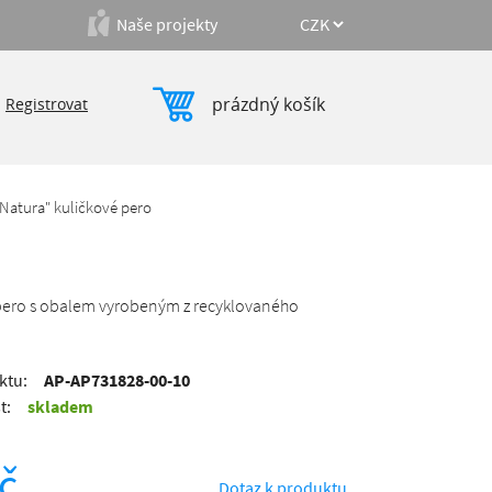
Naše projekty
prázdný košík
|
Registrovat
"Natura" kuličkové pero
pero s obalem vyrobeným z recyklovaného
ktu:
AP-AP731828-00-10
t:
skladem
č
Dotaz k produktu