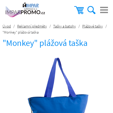
Úvod
/
Reklamní předměty
/
Tašky a batohy
/
Plážové tašky
/
"Monkey" plážová taška
"Monkey" plážová taška