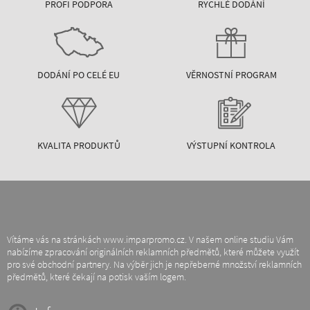
PROFI PODPORA
RYCHLÉ DODÁNÍ
DODÁNÍ PO CELÉ EU
VĚRNOSTNÍ PROGRAM
KVALITA PRODUKTŮ
VÝSTUPNÍ KONTROLA
Vítáme vás na stránkách www.imparpromo.cz. V našem online studiu Vám
nabízíme zpracování originálních reklamních předmětů, které můžete využít
pro své obchodní partnery. Na výběr jich je nepřeberné množství reklamních
předmětů, které čekají na potisk vaším logem.