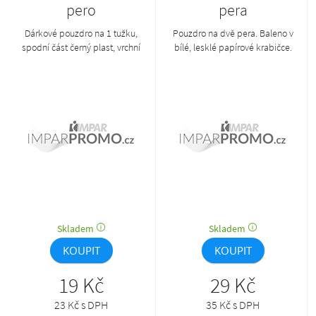
pero
pera
Dárkové pouzdro na 1 tužku,
Pouzdro na dvě pera. Baleno v
spodní část černý plast, vrchní
bílé, lesklé papírové krabičce.
půlkruhové transparentní víčko.
Skladem
Skladem
KOUPIT
KOUPIT
19 Kč
29 Kč
23 Kč s DPH
35 Kč s DPH