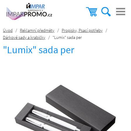
Úvod
/
Reklamní předměty
/
Propisky, Psací potřeby
/
Dárkové sady a krabičky
/
"Lumix" sada per
"Lumix" sada per