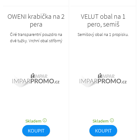
OWENI krabička na 2
VELUT obal na 1
pera
pero, semiš
Čiré transparentní pouzdro na
Semišový obal na 1 propisku.
dvě tužky. Vrchní obal stříbrný
lesklý papír s výsekem.
Skladem
Skladem
KOUPIT
KOUPIT