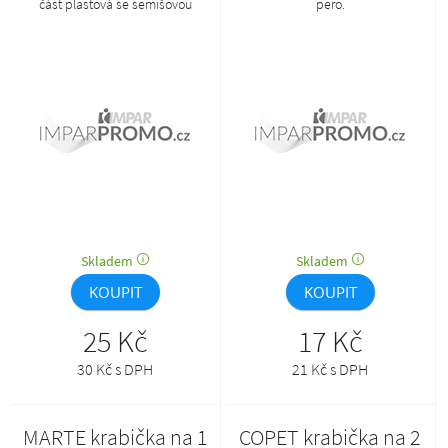
část plastová se semišovou
pero.
výstelkou, vrchní je z průhledného
plastu.
Skladem
Skladem
KOUPIT
KOUPIT
25 Kč
17 Kč
30 Kč s DPH
21 Kč s DPH
MARTE krabička na 1
COPET krabička na 2