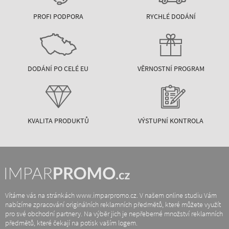
PROFI PODPORA
RYCHLÉ DODÁNÍ
DODÁNÍ PO CELÉ EU
VĚRNOSTNÍ PROGRAM
KVALITA PRODUKTŮ
VÝSTUPNÍ KONTROLA
Vítáme vás na stránkách www.imparpromo.cz. V našem online studiu Vám
nabízíme zpracování originálních reklamních předmětů, které můžete využít
pro své obchodní partnery. Na výběr jich je nepřeberné množství reklamních
předmětů, které čekají na potisk vaším logem.