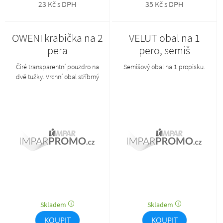
23 Kč s DPH
35 Kč s DPH
OWENI krabička na 2
VELUT obal na 1
pera
pero, semiš
Čiré transparentní pouzdro na
Semišový obal na 1 propisku.
dvě tužky. Vrchní obal stříbrný
lesklý papír s výsekem.
Skladem
Skladem
KOUPIT
KOUPIT