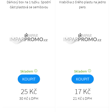
Dárkový box na 1 tužku. Spodní
Krabička z čirého plastu na jedno
část plastová se semišovou
pero.
výstelkou, vrchní je z průhledného
plastu.
Skladem
Skladem
KOUPIT
KOUPIT
25 Kč
17 Kč
30 Kč s DPH
21 Kč s DPH