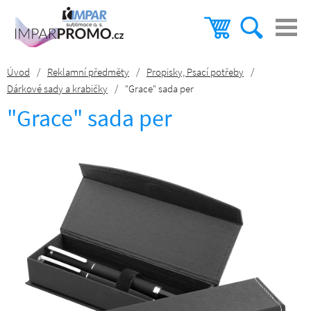
Úvod
/
Reklamní předměty
/
Propisky, Psací potřeby
/
Dárkové sady a krabičky
/
"Grace" sada per
"Grace" sada per