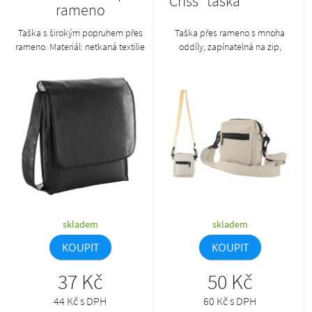
"Criss" taška
rameno
Taška s širokým popruhem přes
Taška přes rameno s mnoha
rameno. Materiál: netkaná textilie
oddíly, zapínatelná na zip,
70 g/m².
nastavitelný popruh, materiál
polyester 600D.
skladem
skladem
KOUPIT
KOUPIT
37 Kč
50 Kč
44 Kč s DPH
60 Kč s DPH