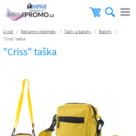
Úvod
/
Reklamní předměty
/
Tašky a batohy
/
Batohy
/
"Criss" taška
"Criss" taška