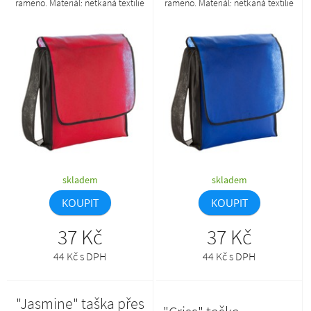
rameno. Materiál: netkaná textilie
rameno. Materiál: netkaná textilie
70 g/m².
70 g/m².
skladem
skladem
KOUPIT
KOUPIT
37 Kč
37 Kč
44 Kč s DPH
44 Kč s DPH
"Jasmine" taška přes